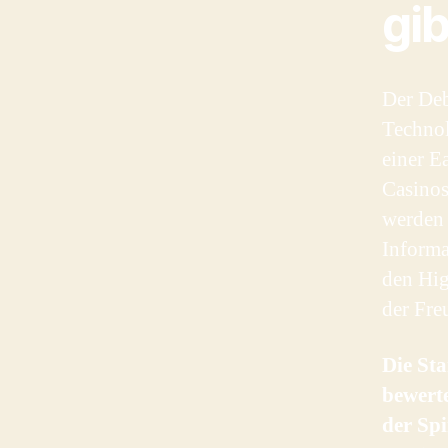
gib
Der Debü
Technol
einer E
Casinos
werden 
Informa
den Hig
der Fre
Die Sta
bewerte
der Sp