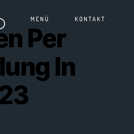
MENÜ
KONTAKT
en Per
lung In
023