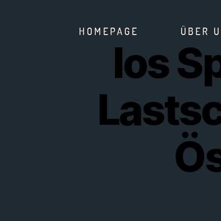
HOMEPAGE
ÜBER 
Ios S
Lastsc
Ös