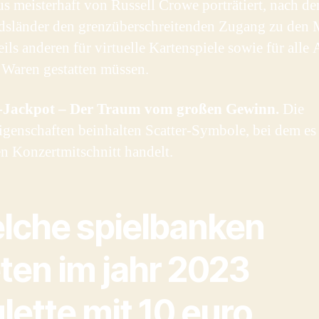
 meisterhaft von Russell Crowe porträtiert, nach de
dsländer den grenzüberschreitenden Zugang zu den 
eils anderen für virtuelle Kartenspiele sowie für alle 
 Waren gestatten müssen.
-Jackpot – Der Traum vom großen Gewinn.
Die
genschaften beinhalten Scatter-Symbole, bei dem es 
n Konzertmitschnitt handelt.
lche spielbanken
ten im jahr 2023
lette mit 10 euro