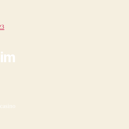
23
eim
 casino