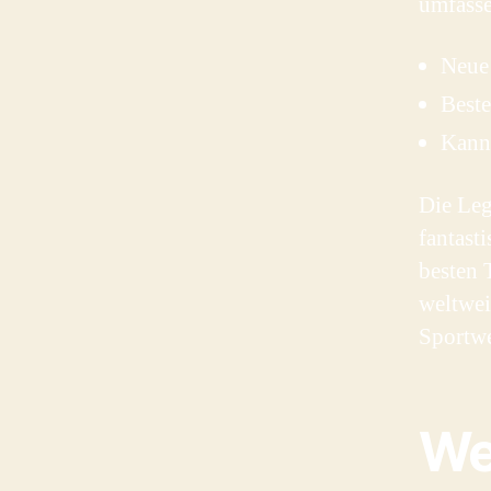
umfasse
Neue 
Beste
Kann 
Die Leg
fantast
besten T
weltwei
Sportwe
We