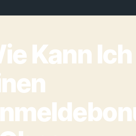
ie Kann Ich
inen
nmeldebon