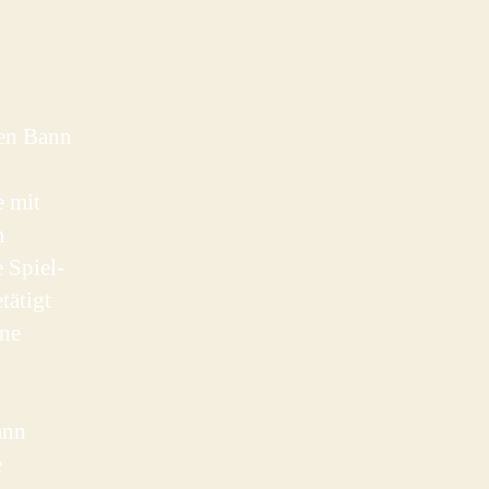
nen Bann
e mit
m
 Spiel-
tätigt
ine
ann
e