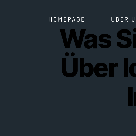
HOMEPAGE
ÜBER 
Was S
Über I