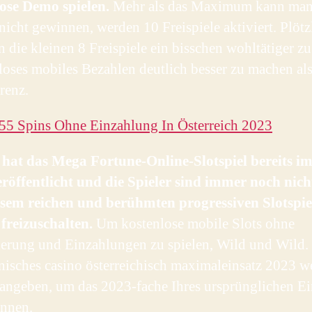
lose Demo spielen.
Mehr als das Maximum kann man
 nicht gewinnen, werden 10 Freispiele aktiviert. Plötz
n die kleinen 8 Freispiele ein bisschen wohltätiger zu
loses mobiles Bezahlen deutlich besser zu machen als
renz.
55 Spins Ohne Einzahlung In Österreich 2023
hat das Mega Fortune-Online-Slotspiel bereits i
röffentlicht und die Spieler sind immer noch nic
sem reichen und berühmten progressiven Slotspiel
freizuschalten.
Um kostenlose mobile Slots ohne
ierung und Einzahlungen zu spielen, Wild und Wild.
nisches casino österreichisch maximaleinsatz 2023 w
s angeben, um das 2023-fache Ihres ursprünglichen Ei
nnen.