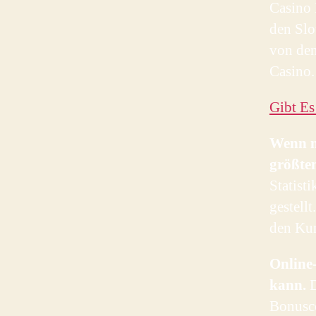
Casino 
den Slo
von den
Casino.
Gibt Es
Wenn mo
größte
Statist
gestell
den Kun
Online-
kann.
Bonusco