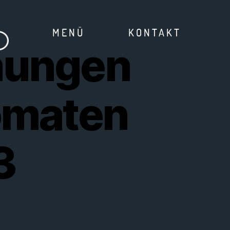
MENÜ
KONTAKT
nungen
tomaten
3