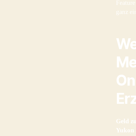
Feature
ganz ei
We
Me
On
Erz
Geld zu
Yukon s