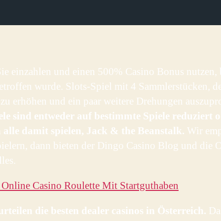
ie einzahlen und einen 500% Casino Bonus nutzen, b
etroffen wurde. Slots-Spiel mit 4 Sammlerstücken, d
 zu erhöhen und ein paar weitere Drehungen auszupr
ele sind entweder auf bestimmte Spiele reduziert o
alle damit spielen, Jack & the Beanstalk.
Wir emp
ielern, dann bieten der Dingo Casino Blog und die O
les.
 Online Casino Roulette Mit Startguthaben
rteilen die besten dealer casinos in Österreich.
Das