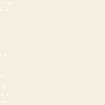
nur bei
erzeit
ive
er
sche
ng
 hat, um
ten.
fen
sino
das