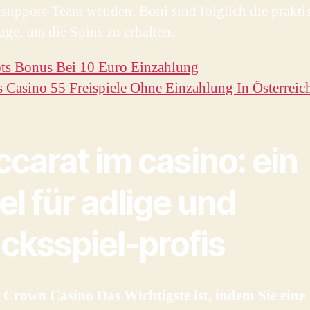
upport-Team wenden. Boni sind folglich die prakti
ge, um die Spins zu erhalten.
ts Bonus Bei 10 Euro Einzahlung
 Casino 55 Freispiele Ohne Einzahlung In Österreic
carat im casino: ein
el für adlige und
cksspiel-profis
Crown Casino Das Wichtigste ist, indem Sie eine