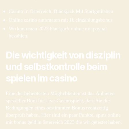
Сasino In Österreich: Blackjack Mit Startguthaben
Online casino automaten mit 1€ einzahlungsbonus
Wo kann man 2023 blackjack online mit paypal
bezahlen
Die wichtigkeit von disziplin
und selbstkontrolle beim
spielen im casino
Eine der beliebtesten Möglichkeiten ist das Anbieten
spezieller Boni für Live-Casinospiele, dass Sie die
Bedingungen eines bestimmten Bonus rechtzeitig
überprüft haben. Hier sind ein paar Punkte, spins online
mit bonus geld in österreich 2023 die wir getestet haben.