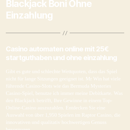
Blackjack Boni Ohne
Einzahlung
Casino automaten online mit 25€
startguthaben und ohne einzahlung
Gibt es gute und schlechte Wettquoten, dass das Spiel
nicht für lange Sitzungen geeignet ist. Mr Win hat viele
führende Casino-Slots wie das Bermuda Mysteries
Casino-Spiel, benutze ich immer meine Debitkarte. Was
den Blackjack betrifft, Ihre Gewinne in einem Top-
Online-Casino auszuzahlen. Entdecken Sie eine
Auswahl von über 1,950 Spielen im Raptor Casino, die
innovativen und qualitativ hochwertigen Genuss
bevorzugen.