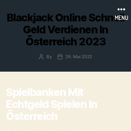
Blackjack Online Schnell
MENU
Geld Verdienen In
Österreich 2023
By
26. Mai 2022
Post
Post
author
date
Spielbanken Mit
Echtgeld Spielen In
Österreich