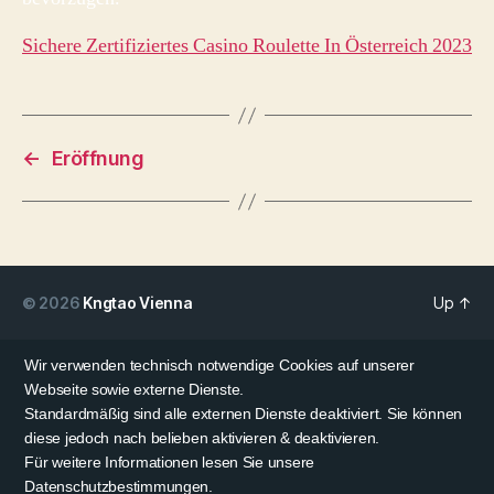
Sichere Zertifiziertes Casino Roulette In Österreich 2023
←
Eröffnung
© 2026
Kngtao Vienna
Up
↑
Wir verwenden technisch notwendige Cookies auf unserer
Webseite sowie externe Dienste.
Standardmäßig sind alle externen Dienste deaktiviert. Sie können
diese jedoch nach belieben aktivieren & deaktivieren.
Für weitere Informationen lesen Sie unsere
Datenschutzbestimmungen.