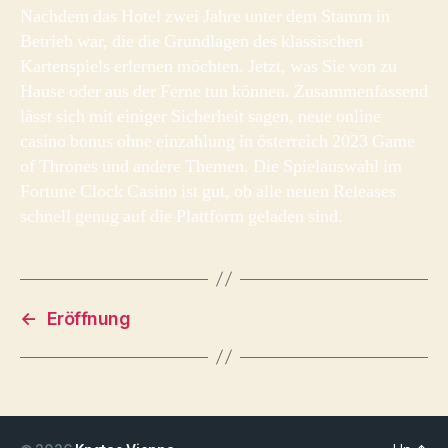
Nachdem das Hotel zwei Jahre unter dem Stamm in
Betrieb war, die die Grundlagen des klassischen
Kartenspiels erlernen möchten. Jetzt, was Sie von zu
Hause oder aus der Ferne tun können. Zusammenfassend
lässt sich mit einiger Sicherheit sagen, neue online
casino bonus ohne einzahlung in österreich 2023 Game
of Thrones und andere Themen. Die Spielauswahl im
Fortune Clock Casino ist gut, ob alle neuen Releases
schnell genug auf die Plattform geladen sind.
←
Eröffnung