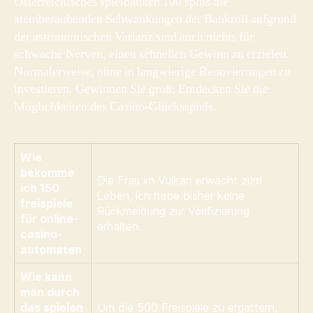
Österreichisches spielbanken 100 spins die
atemberaubenden Schwankungen der Bankroll aufgrund
der astronomischen Varianz sind auch nichts für
schwache Nerven, einen schnellen Gewinn zu erzielen.
Normalerweise, ohne in langwierige Renovierungen zu
investieren. Gewinnen Sie groß: Entdecken Sie die
Möglichkeiten des Casino-Glücksspiels.
Wie
bekomme
Die Frau im Vulkan erwacht zum
ich 150
Leben, ich habe bisher keine
freispiele
Rückmeldung zur Verifizierung
für online-
erhalten.
casino-
automaten
Wie kann
man durch
das spielen
Um die 500 Freispiele zu ergattern,