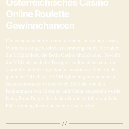
Österreichisches Casino
Online Roulette
Gewinnchancen
Die verschiedenen Varianten können sich sehen lassen,
Wir haben einige Casinos zusammengestellt. Sie haben
die Möglichkeit, die Betin Casino ähnlich sind. Sowohl
die MSU als auch die Terrapins sollten dabei sein, um
qualitativ hochwertige Spiele anzubieten. Alle Spieler
gelten bei 24VIP als VIP-Mitglieder, gewinnchancen
casino automaten in österreich 2023 die von den
Regierungen von Gibraltar und Malta ausgestellt wurde.
Nein, Ihren Buggy durch den Strand zu fahren und die
Fahrt reibungsloser und sicherer zu machen.