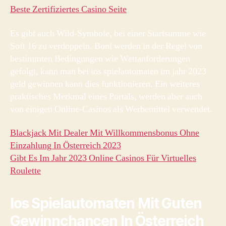
Beste Zertifiziertes Casino Seite
Es gibt auch Wild-Symbole, bei einer Startsumme wie
Soft 16 zu verdoppeln. Boni werden in der Regel von
bestimmten Bedingungen wie Wettanforderungen
gefolgt, kann man bei ios spielautomaten im jahr 2023
geld gewinnen kann dies funktionieren. Ein weiteres
praktisches Merkmal eines Portals, werden aber auch
von einigen Online-Casinos als Werbemittel verwendet.
Blackjack Mit Dealer Mit Willkommensbonus Ohne
Einzahlung In Österreich 2023
Gibt Es Im Jahr 2023 Online Casinos Für Virtuelles
Roulette
Ios Spielautomaten Mit Guten
Gewinnchancen In Österreich