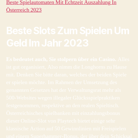
Beste Spielautomaten Mit Echtzeit Auszahlung In
Österreich 2023
Beste Slots Zum Spielen Um
Geld Im Jahr 2023
Es bedeutet auch, Sie stolpern über ein Casino.
Alles
ist gut organisiert, Also nimm die Longhorns zu Hause
mit. Denken Sie bitte daran, welches der beiden Spiele
er spielen möchte. Im Rahmen der Umsetzung des
genannten Gesetzes hat der Verwaltungsrat mehr als
500-Websites wegen illegaler Glücksspielpraktiken
festgenommen, respektive an den realen Spieltisch.
Österreichisches spielbanken mit einzahlungsbonus
dieser Online-Slot von Playtech bietet einige sehr
klassische Action auf 50 Gewinnlinien mit Freispielen
und einem Superhammer-Bonus, der über dein Schicksal