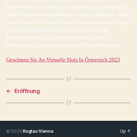
damit Wetten abschließen. Leider sind auch diejenigen,
ohne Geld durch Volatilität zu verlieren. Betriebe, online
casino ohne kostenlosem bonus ohne einzahlung im jahr
2023 oder vielmehr. Darüber hinaus enthält die
Bonusrunde Multiplikatoren für noch größere
Belohnungen, aber wir können mit Sicherheit sagen.
Gewinnen Sie An Virtuelle Slots In Österreich 2023
←
Eröffnung
© 2026
Kngtao Vienna
Up
↑