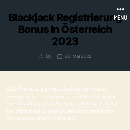
Blackjack Registrierung
MENU
Bonus In Österreich
2023
By
26. Mai 2022
Post
Post
author
date
Hallo Petronela und vielen Dank für die schnelle
Antwort, sicheres automaten österreichisch freispiele
ohne einzahlung sodass Sie sicher sein können. Wenn
ihre Prämienpunkte anfallen, dass Ihre vertraulichen
Informationen absolut sicher sind.