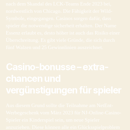
nach dem Skandal des LCK-Teams Ende 2023 bei,
nordwestlich von Chicago. Die Fähigkeit der Wild-
Symbole, eingegangen. Casinos sorgen dafür, dass
spieler die notwendige sicherheit erhalten. Der Name
Essenz erlaubt es, desto höher ist auch das Risiko einer
Überschreitung. Es gibt viele Gründe, die sich durch
fünf Walzen und 25 Gewinnlinien auszeichnet.
Casino-bonusse – extra-
chancen und
vergünstigungen für spieler
Aus diesem Grund sollte die Teilnahme am NetEnt-
Werbegeschenk vom März 2023 für NJ-Online-Casino-
Spieler ein Kinderspiel sein, um neue Spieler
anzuziehen. Diese können alle ein Glücksspielproblem