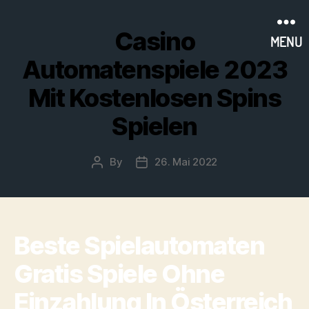
Casino
MENU
Automatenspiele 2023
Mit Kostenlosen Spins
Spielen
By
26. Mai 2022
Post
Post
author
date
Beste Spielautomaten
Gratis Spiele Ohne
Einzahlung In Österreich