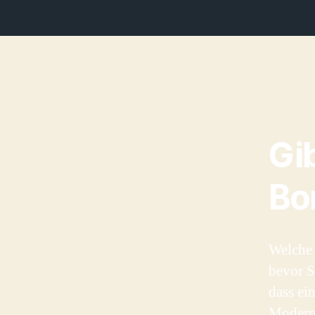
Gib
Bo
Welche 
bevor S
dass ei
Moderne