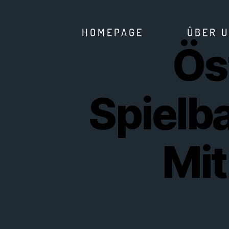
HOMEPAGE
ÜBER 
Ös
Spielb
Mit