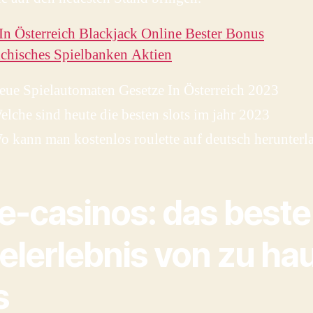
In Österreich Blackjack Online Bester Bonus
ichisches Spielbanken Aktien
eue Spielautomaten Gesetze In Österreich 2023
elche sind heute die besten slots im jahr 2023
o kann man kostenlos roulette auf deutsch herunterl
ve-casinos: das beste
ielerlebnis von zu ha
s