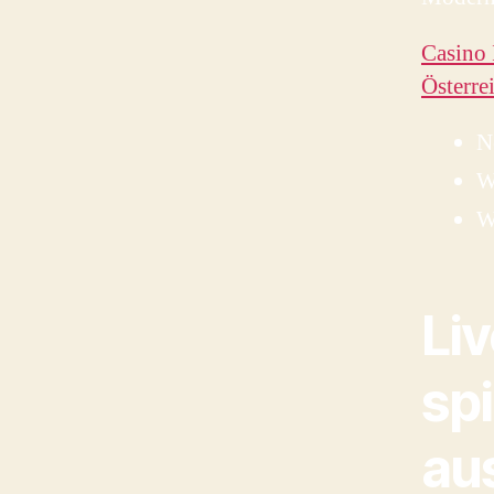
Сasino 
Österre
N
W
W
Li
sp
au