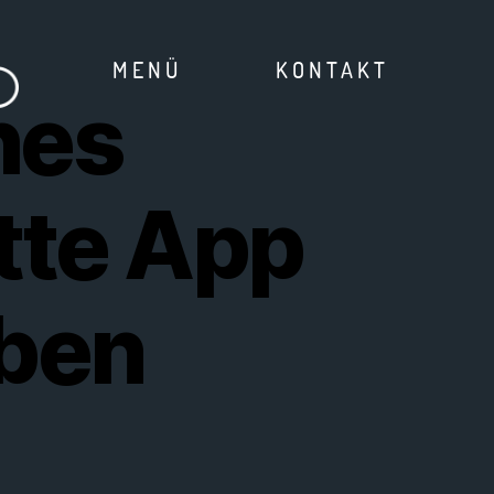
MENÜ
KONTAKT
hes
tte App
aben