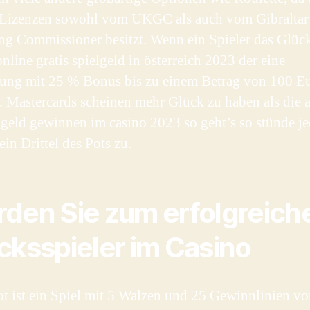
 Lizenzen sowohl vom UKGC als auch vom Gibraltar
g Commissioner besitzt. Wenn ein Spieler das Glück
nline gratis spielgeld in österreich 2023 der eine
ung mit 25 % Bonus bis zu einem Betrag von 100 E
. Mastercards scheinen mehr Glück zu haben als die 
 geld gewinnen im casino 2023 so geht’s so stünde j
ein Drittel des Pots zu.
den Sie zum erfolgreich
cksspieler im Casino
ot ist ein Spiel mit 5 Walzen und 25 Gewinnlinien v