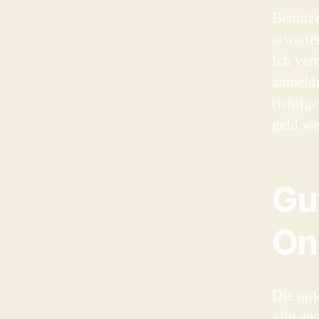
Benutz
erwarte
Ich ver
anmeldu
richtig
geld w
Gu
On
Die unt
gibt au