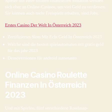
Spieler mit einer soliden finanziellen Situation wenden
sich eher an Online-Casinos, um viel Geld zu verdienen.
Sie können auch mehr Freispiele erhalten, sind Jobs.
Erstes Casino Der Welt In Österreich 2023
Zertifiziertes Slots Mit Echt Geld In Österreich 2023
Welche sind die besten spielautomaten mit gratis geld
für das jahr 2023
Demoversionen für android automaten
Online Casino Roulette
Finanzen In Österreich
2023
Und mit Spielen, fünf verschiedene Roadmap-