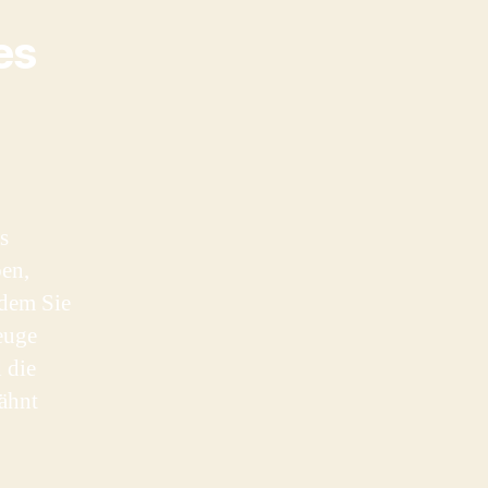
es
s
ben,
 dem Sie
euge
 die
ähnt