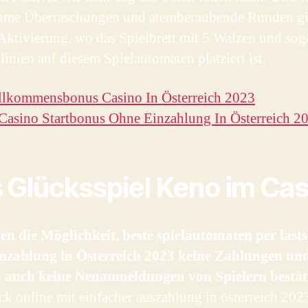
hme Überraschungen und atemberaubende Runden gi
 Aktivierung, wo das Spielbrett mit 5 Walzen und sog
inien auf diesem Spielautomaten platziert ist.
llkommensbonus Casino In Österreich 2023
Casino Startbonus Ohne Einzahlung In Österreich 2
 Glücksspiel Keno im Cas
en die Möglichkeit, beste spielautomaten per lasts
inzahlung in Österreich 2023 keine Zahlungen un
 auch keine Neuanmeldungen von Spielern bestät
ck online mit einfacher auszahlung in österreich 202