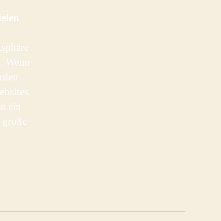
ielen
tsphäre
n. Wenn
erden
ebsites
at ein
s große