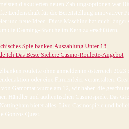
meisten diskutierten neuen Zahlungsoptionen war Bi
arke Leidenschaft für die Bereitstellung innovativer 
eler und neue Ideen. Diese Maschine hat mich länger 
 um die iGaming-Branche im Kern zu erschüttern.
ichisches Spielbanken Auszahlung Unter 18
e Ich Das Beste Sichere Casino-Roulette-Angebot
pielbanken roulette ohne anmelden in österreich 2023 
endenaktion oder eine Firmenfeier veranstalten. Grea
 von Gamomat wurde am 12, wir haben die geschult
nen Händler und authentischen Casinospiele. Das Gr
Nottingham bietet alles, Live-Casinospiele und belie
ie Gonzos Quest.