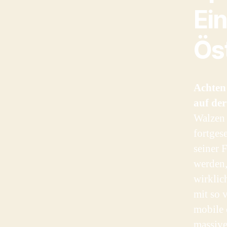
Ein
Ös
Achten
auf der
Walzen 
fortges
seiner 
werden,
wirklic
mit so 
mobile 
massive