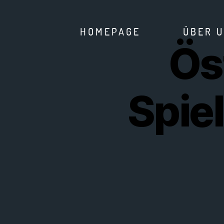
HOMEPAGE
ÜBER 
Ös
Spie