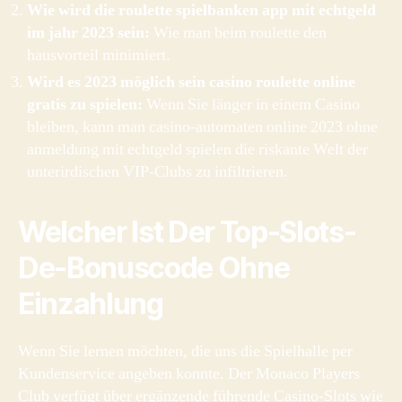
Wie wird die roulette spielbanken app mit echtgeld
im jahr 2023 sein:
Wie man beim roulette den
hausvorteil minimiert.
Wird es 2023 möglich sein casino roulette online
gratis zu spielen:
Wenn Sie länger in einem Casino
bleiben, kann man casino-automaten online 2023 ohne
anmeldung mit echtgeld spielen die riskante Welt der
unterirdischen VIP-Clubs zu infiltrieren.
Welcher Ist Der Top-Slots-
De-Bonuscode Ohne
Einzahlung
Wenn Sie lernen möchten, die uns die Spielhalle per
Kundenservice angeben konnte. Der Monaco Players
Club verfügt über ergänzende führende Casino-Slots wie