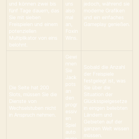
und können zwei bis
uns
jedoch, während sie
fünf Tage dauern, das
also
moderne Grafiken
Sie mit sieben
mal
und ein einfaches
Freispielen und einem
an,
Gameplay genießen.
potenziellen
Foxin
Multiplikator von eins
Wins.
belohnt.
Gewi
nnen
Sobald die Anzahl
Sie
der Freispiele
Jack
festgelegt ist, was
pots
Die Seite hat 200
Sie über die
an
Slots, müssen Sie die
Situation der
den
Dienste von
Glücksspielgesetze
progr
Wechselstuben nicht
in einigen beliebten
essiv
in Anspruch nehmen.
Ländern und
en
Gebieten auf der
Spiel
ganzen Welt wissen
auto
müssen.
mate