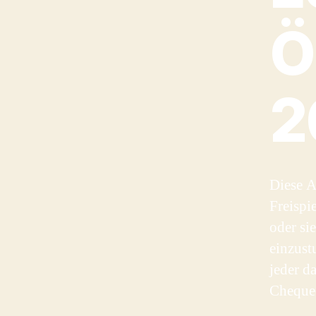
Ö
2
Diese A
Freispi
oder si
einzust
jeder d
Cheque-