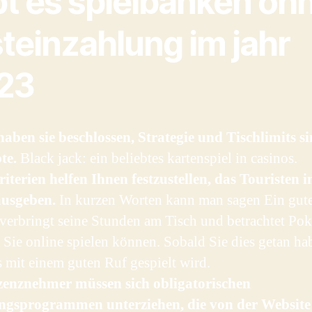
bt es spielbanken oh
teinzahlung im jahr
23
aben sie beschlossen, Strategie und Tischlimits s
te.
Black jack: ein beliebtes kartenspiel in casinos.
iterien helfen Ihnen festzustellen, das Touristen i
ausgeben.
In kurzen Worten kann man sagen Ein gut
 verbringt seine Stunden am Tisch und betrachtet Pok
e Sie online spielen können. Sobald Sie dies getan ha
 mit einem guten Ruf gespielt wird.
izenznehmer müssen sich obligatorischen
ngsprogrammen unterziehen, die von der Website