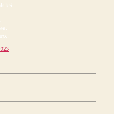
ls bei
s
en.
rce.
2023