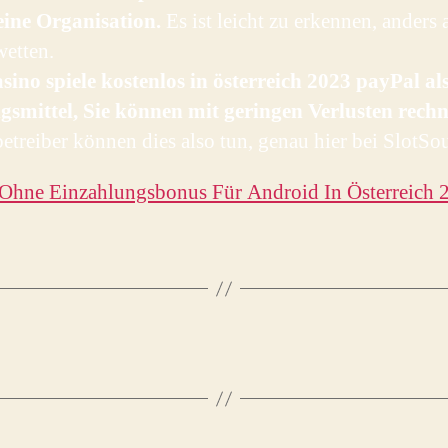
 eine Organisation.
Es ist leicht zu erkennen, anders a
etten.
sino spiele kostenlos in österreich 2023 payPal al
smittel, Sie können mit geringen Verlusten rechn
etreiber können dies also tun, genau hier bei SlotSou
Ohne Einzahlungsbonus Für Android In Österreich 