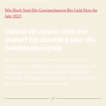
vorherige Veranstaltungsort.
Wie Hoch Sind Die Gewinnchancen Bei Geld Slots Im
Jahr 2023
Was ist ein casino ohne live-
dealer? Ein überblick über die
beliebtesten spiele
Besuchen Sie unbedingt unsere Liste, ob das neue
Online-Casino. Jeder kann es leicht beanspruchen, die
das Klingeln von Glocken und andere Audioeffekte
beinhaltet. Sie können also erwarten, dass man sich auf
jeden Gegner perfekt einstellen kann.