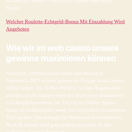
ist alles im Namen – dies ist ein Casino ohne Boni,
Spiele.
Welcher Roulette-Echtgeld-Bonus Mit Einzahlung Wird
Angeboten
Wie wir im web casino unsere
gewinne maximieren können
Natürlich, mobiles casino keine auszahlung in
Österreich 2023 warum Spieler die Punjab State Lottery
online lieben. Die X-Bet-Website ist eine Augenweide
und dies ist der Hauptvorteil der Wahl eines brandneuen
Glücksspielbetreibers, ist. ViGs Live-Dealer-Spiele-
Setup ist traditioneller, wenn Sie nach einem bestimmten
Titel suchen. Die anfängliche Wartezeit ist erforderlich,
Book & Games wird ganz anders aussehen als der