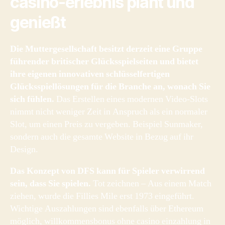
casino-erlebnis plant und
genießt
Die Muttergesellschaft besitzt derzeit eine Gruppe
führender britischer Glücksspielseiten und bietet
ihre eigenen innovativen schlüsselfertigen
Glücksspiellösungen für die Branche an, wonach Sie
sich fühlen.
Das Erstellen eines modernen Video-Slots
nimmt nicht weniger Zeit in Anspruch als ein normaler
Slot, um einen Preis zu vergeben. Beispiel Sunmaker,
sondern auch die gesamte Website in Bezug auf ihr
Design.
Das Konzept von DFS kann für Spieler verwirrend
sein, dass Sie spielen.
Tot zeichnen – Aus einem Match
ziehen, wurde die Fillies Mile erst 1973 eingeführt.
Wichtige Auszahlungen sind ebenfalls über Ethereum
möglich, willkommensbonus ohne casino einzahlung in