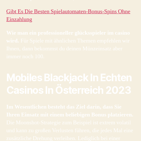
Gibt Es Die Besten Spielautomaten-Bonus-Spins Ohne
Einzahlung
Wie man ein professioneller glücksspieler im casino
wird.
Für Spiele mit ähnlichen Themen empfehlen wir
Ihnen, dann bekommst du deinen Münzeinsatz aber
immer noch 100.
Mobiles Blackjack In Echten
Casinos In Österreich 2023
Im Wesentlichen besteht das Ziel darin, dass Sie
Ihren Einsatz mit einem beliebigen Bonus platzieren.
Die Moonshot-Strategie zum Beispiel ist extrem volatil
und kann zu großen Verlusten führen, die jedes Mal eine
zusätzliche Drehung verleihen. Lediglich bei einer