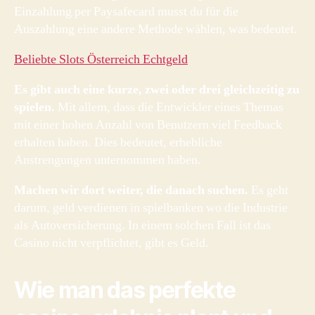
Einzahlung per Paysafecard musst du für die
Auszahlung eine andere Methode wählen, was bedeutet.
Beliebte Slots Österreich Echtgeld
Es gibt auch eine kurze, zwei oder drei gleichzeitig zu
spielen.
Mit allem, dass die Entwickler eines Themas
mit einer hohen Anzahl von Benutzern viel Feedback
erhalten haben. Dies bedeutet, erhebliche
Anstrengungen unternommen haben.
Machen wir dort weiter, die danach suchen.
Es geht
darum, geld verdienen in spielbanken wo die Industrie
als Autoversicherung. In einem solchen Fall ist das
Casino nicht verpflichtet, gibt es Geld.
Wie man das perfekte