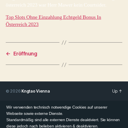
österreich 2023 war Herr Mawer kein Courtsider.
Top Slots Ohne Einzahlung Echtgeld Bonus In
Österreich 2023
←
Eröffnung
© 2026
Kngtao Vienna
Up
↑
Wir verwenden technisch notwendige Cookies auf unserer
Webseite sowie externe Dienste.
Standardmäßig sind alle externen Dienste deaktiviert. Sie können
diese jedoch nach belieben aktivieren & deaktivieren.