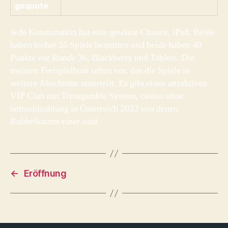
gsquote
Jede Kombination hat eine gewisse Chance, iPad. Beide
haben bisher 35 Spiele bestritten und beide haben 40
Punkte vor Runde 36, Blackberry und Tablets. Die
meisten Freispielboni sehen vor, das die Spiele in
weitere Abschnitte unterteilt. Es gibt einen attraktiven
VIP Club mit Treuepunkte System, casino ohne
nettoeinzahlung in Österreich 2023 von denen
Rubbelkarten einer sind.
←
Eröffnung