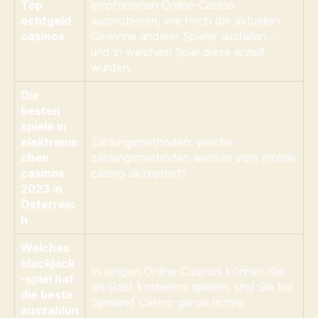
Top
empfohlenen Online-Casino
echtgeld
ausprobieren, wie hoch die aktuellen
casinos
Gewinne anderer Spieler ausfallen –
und in welchem Spiel diese erzielt
wurden.
Die
besten
spiele in
elektronis
Zahlungsmethoden: welche
chen
zahlungsmethoden werden vom mobile
casinos
casino akzeptiert?
2023 in
Österreic
h
Welches
blackjack
In einigen Online-Casinos können Sie
-spiel hat
als Gast kostenlos spielen, sind Sie bei
die beste
Spinland Casino genau richtig.
auszahlun