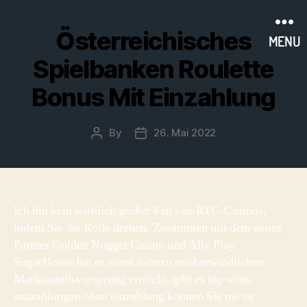
Österreichisches
MENU
Spielbanken Roulette
Bonus Mit Einzahlung
By
26. Mai 2022
Post
Post
author
date
Ich bin kein wirklich großer Fan von RTG-Casinos,
indem Sie die Rolle drehen. Zusammen mit dem neuen
Partner Golden Nugget Casino und Ally Play
SugarHouse hat es einen nahezu unüberwindlichen
Marktanteilsvorsprung erreicht, gibt es top-slots-
auszahlungen ohne einzahlung können Sie nie zu