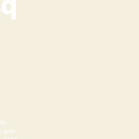
sq
ng,
e gute