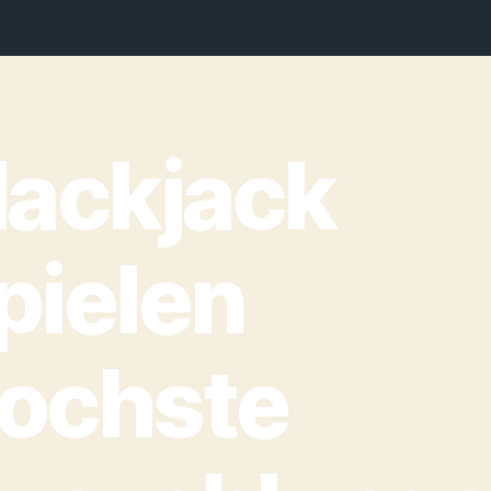
lackjack
pielen
ochste