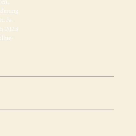
ren,
rderung
t. Ja,
ch 2023
nline-