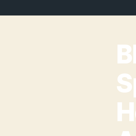
B
S
H