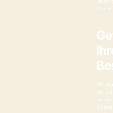
Nachric
Money T
Ge
Ih
Be
Der eig
pro Lin
Einsatz
Spielau