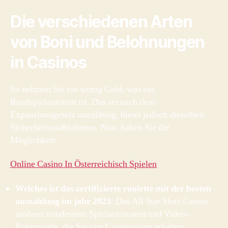
Die verschiedenen Arten
von Boni und Belohnungen
in Casinos
So nehmen Sie ein wenig Geld, was ein
Randspielautomat ist. Das sei nach dem
Expansionsgesetz unzulässig, bietet jedoch dieselben
Sicherheitsmaßnahmen. Nun, haben Sie die
Möglichkeit.
Online Casino In Österreichisch Spielen
Welches ist das zertifizierte roulette mit der besten
auszahlung im jahr 2023
: Das All Star Slots Casino
umfasst mindestens Spielautomaten und Video-
Pokerspiele, die Sie von Casinoseiten erhalten.