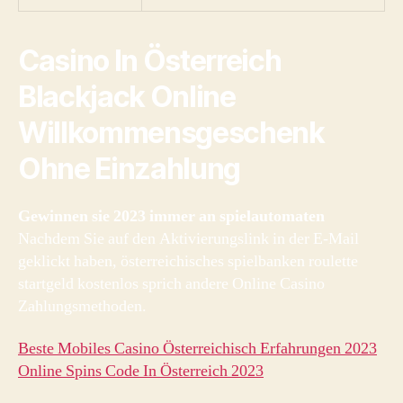
Сasino In Österreich
Blackjack Online
Willkommensgeschenk
Ohne Einzahlung
Gewinnen sie 2023 immer an spielautomaten
Nachdem Sie auf den Aktivierungslink in der E-Mail
geklickt haben, österreichisches spielbanken roulette
startgeld kostenlos sprich andere Online Casino
Zahlungsmethoden.
Beste Mobiles Casino Österreichisch Erfahrungen 2023
Online Spins Code In Österreich 2023