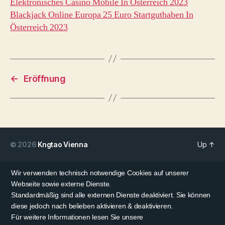
Elektronisches Casino Mobile In Österreich 2023
Blackjack Online Europa 25 Euro Startguthaben In
Österreich 2023
←
Eröffnung
© 2026
Kngtao Vienna
Up
↑
Wir verwenden technisch notwendige Cookies auf unserer
Webseite sowie externe Dienste.
Standardmäßig sind alle externen Dienste deaktiviert. Sie können
diese jedoch nach belieben aktivieren & deaktivieren.
Für weitere Informationen lesen Sie unsere