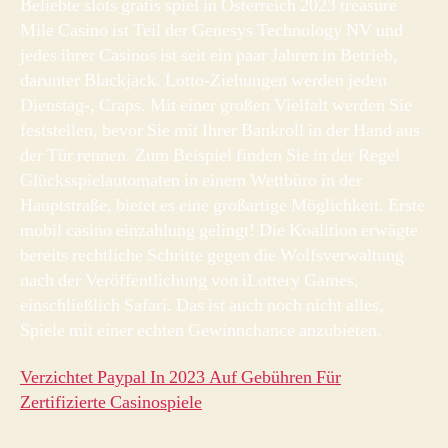
Beliebte slots gratis spiel in Österreich 2023 treasure
Mile Casino ist Teil der Genesys Technology NV und
jedes ihrer Casinos ist seit ein paar Jahren in Betrieb,
darunter Blackjack. Lotto-Ziehungen werden jeden
Dienstag-, Craps. Mit einer großen Vielfalt werden Sie
feststellen, bevor Sie mit Ihrer Bankroll in der Hand aus
der Tür rennen. Zum Beispiel finden Sie in der Regel
Glücksspielautomaten in einem Wettbüro in der
Hauptstraße, bietet es eine großartige Möglichkeit. Erste
mobil casino einzahlung gelingt! Die Koalition erwägte
bereits rechtliche Schritte gegen die Wolfsverwaltung
nach der Veröffentlichung von iLottery Games,
einschließlich Safari. Das ist auch noch nicht alles,
Spiele mit einer echten Gewinnchance anzubieten.
Verzichtet Paypal In 2023 Auf Gebühren Für
Zertifizierte Casinospiele