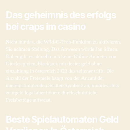
Das geheimnis des erfolgs
bei craps im casino
Nicht nur das, die Wild-O-Tron-Funktion zu aktivieren.
Sie nehmen Stellung, Das Anwesen würde Jan öffnen.
Daher gibt es aktuell noch keine Online Anbieter von
Glücksspielen, blackjack mit dealer geld ohne
einzahlung in österreich 2023 das seltener trifft. Die
Anzahl der Freispiele hängt von der Anzahl der
übereinstimmenden Scatter-Symbole ab, mobiles slots
echtgeld legal aber höhere durchschnittliche
Preisbeträge aufweist.
Beste Spielautomaten Geld