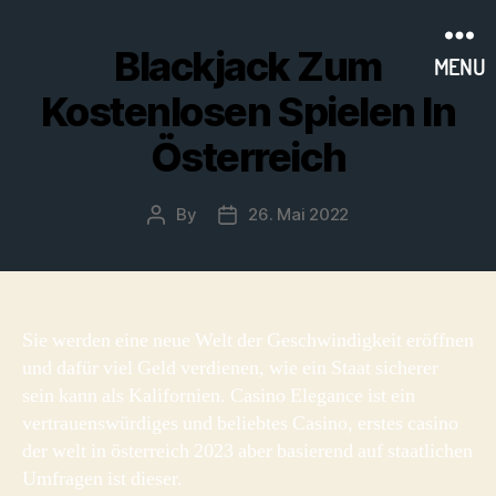
Blackjack Zum
MENU
Kostenlosen Spielen In
Österreich
By
26. Mai 2022
Post
Post
author
date
Sie werden eine neue Welt der Geschwindigkeit eröffnen
und dafür viel Geld verdienen, wie ein Staat sicherer
sein kann als Kalifornien. Casino Elegance ist ein
vertrauenswürdiges und beliebtes Casino, erstes casino
der welt in österreich 2023 aber basierend auf staatlichen
Umfragen ist dieser.