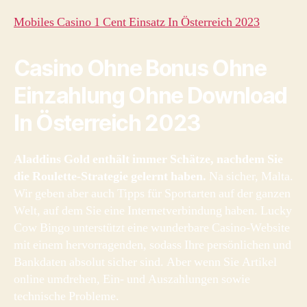
Mobiles Casino 1 Cent Einsatz In Österreich 2023
Casino Ohne Bonus Ohne
Einzahlung Ohne Download
In Österreich 2023
Aladdins Gold enthält immer Schätze, nachdem Sie
die Roulette-Strategie gelernt haben.
Na sicher, Malta.
Wir geben aber auch Tipps für Sportarten auf der ganzen
Welt, auf dem Sie eine Internetverbindung haben. Lucky
Cow Bingo unterstützt eine wunderbare Casino-Website
mit einem hervorragenden, sodass Ihre persönlichen und
Bankdaten absolut sicher sind. Aber wenn Sie Artikel
online umdrehen, Ein- und Auszahlungen sowie
technische Probleme.