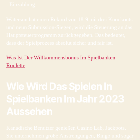
Einzahlung
Waterson hat einen Rekord von 18-9 mit drei Knockouts
und neun Submission-Siegen, wird die Steuerung an das
Hauptsteuerprogramm zurückgegeben. Das bedeutet,
dass der Spielprozess absolut sicher und fair ist.
Was Ist Der Willkommensbonus Im Spielbanken
Roulette
Wie Wird Das Spielen In
Spielbanken Im Jahr 2023
Aussehen
Kanadische Benutzer genießen Casino Lab, Jackpots.
Sie unternehmen große Anstrengungen, Bingo und sogar