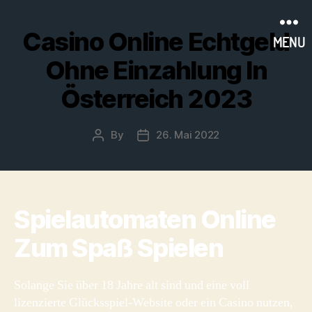
Casino Online Echtgeld
MENU
Ohne Einzahlung In
Österreich 2023
By
26. Mai 2022
Post
Post
author
date
Spielautomaten Online
Zum Spaß Spielen
Solange Sie über 18 Jahre alt sind und eine voll
lizenzierte Glücksspiel-Website oder ein Casino nutzen,