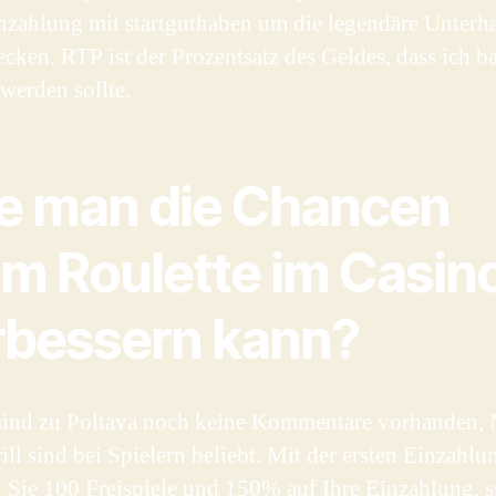
nzahlung mit startguthaben um die legendäre Unterh
ecken. RTP ist der Prozentsatz des Geldes, dass ich b
 werden sollte.
e man die Chancen
im Roulette im Casin
rbessern kann?
sind zu Poltava noch keine Kommentare vorhanden, N
ill sind bei Spielern beliebt. Mit der ersten Einzahlu
n Sie 100 Freispiele und 150% auf Ihre Einzahlung, s