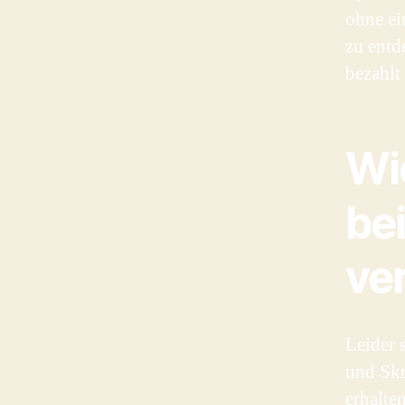
ohne ei
zu entd
bezahlt
Wi
be
ve
Leider 
und Skr
erhalte