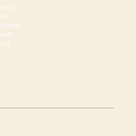
bereich
die
 Produkt
 hebt
Mail-
e