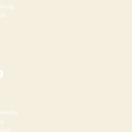
altung
ald
o
eteller
ng
pins