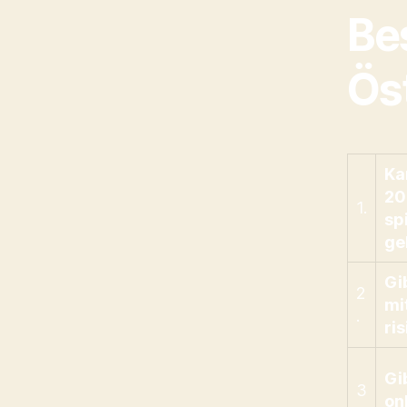
Bes
Ös
Ka
20
1.
sp
ge
Gi
2
mi
.
ris
Gi
3
on