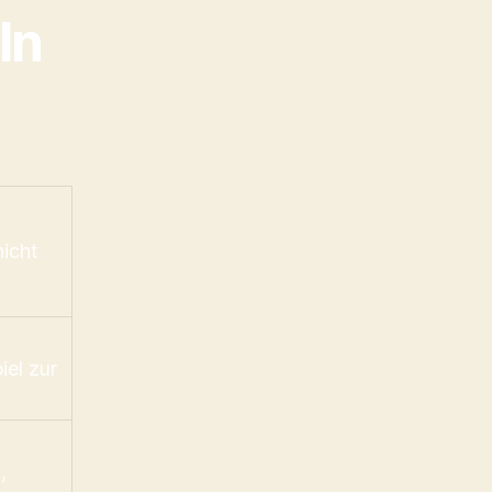
In
icht
iel zur
n
,