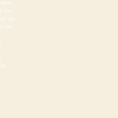
halten.
n Sie
ack mit
nd die
s
n
für