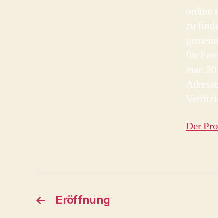
online 
zu find
gemeinn
für Fan
man 202
Adresse
Verifizi
Der Pro
←
Eröffnung