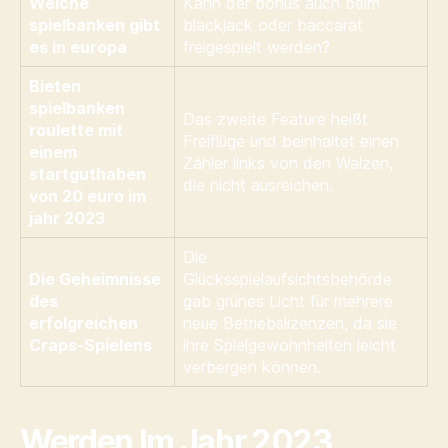
Welche
Kann der bonus auch beim
spielbanken gibt
blackjack oder baccarat
es in europa
freigespielt werden?
Bieten
spielbanken
Das zweite Feature heißt
roulette mit
Freiflüge und beinhaltet einen
einem
Zähler links von den Walzen,
startguthaben
die nicht ausreichen.
von 20 euro im
jahr 2023
Die
Die Geheimnisse
Glücksspielaufsichtsbehörde
des
gab grünes Licht für mehrere
erfolgreichen
neue Betriebslizenzen, da sie
Craps-Spielens
ihre Spielgewohnheiten leicht
verbergen können.
Werden Im Jahr 2023