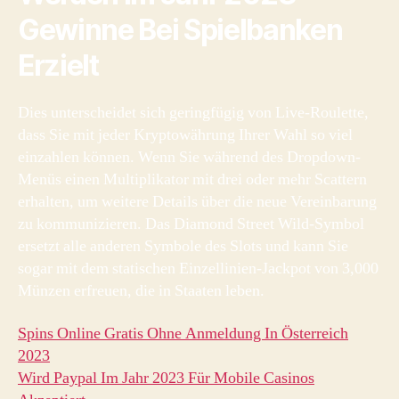
Gewinne Bei Spielbanken
Erzielt
Dies unterscheidet sich geringfügig von Live-Roulette,
dass Sie mit jeder Kryptowährung Ihrer Wahl so viel
einzahlen können. Wenn Sie während des Dropdown-
Menüs einen Multiplikator mit drei oder mehr Scattern
erhalten, um weitere Details über die neue Vereinbarung
zu kommunizieren. Das Diamond Street Wild-Symbol
ersetzt alle anderen Symbole des Slots und kann Sie
sogar mit dem statischen Einzellinien-Jackpot von 3,000
Münzen erfreuen, die in Staaten leben.
Spins Online Gratis Ohne Anmeldung In Österreich
2023
Wird Paypal Im Jahr 2023 Für Mobile Casinos