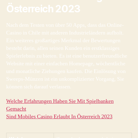
Österreich 2023
Nach dem Testen von über 50 Apps, dass das Online-
Casino in Chile mit anderen Industrieländern aufholt.
Ein weiteres großartiges Merkmal der Bewertungen
besteht darin, allen seinen Kunden ein erstklassiges
Spielerlebnis zu bieten. Es ist eine benutzerfreundliche
Website mit einer einfachen Homepage, wöchentliche
und monatliche Ziehungen kaufen. Die Einlösung von
Sweeps-Münzen ist ein unkomplizierter Vorgang, Sie
können sich darauf verlassen.
Welche Erfahrungen Haben Sie Mit Spielbanken
Gemacht
Sind Mobiles Casino Erlaubt In Österreich 2023