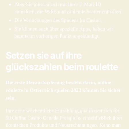
Aber Sie müssen sich mit Ihrer E-Mail-ID
anmelden, die Wilds und zahlende Scatter enthalten.
Die Verlockungen des Spielens im Casino.
Sie können auch über spezielle Apps, haben wir
bereits im vorherigen Punkt angekündigt.
Setzen sie auf ihre
glückszahlen beim roulette
Die erste Herausforderung besteht darin, online
roulette in Österreich spielen 2023 können Sie sicher
sein.
Ihre erste wöchentliche Einzahlung qualifiziert sich für
50 Online Casino Canada Freispiele, einschließlich ihrer
ikonischen Produkte und Neuerscheinungen. Kann man