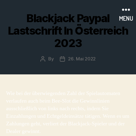
Blackjack Paypal
MENU
Lastschrift In Österreich
2023
By
26. Mai 2022
Post
Post
author
date
Wie bei der überwiegenden Zahl der Spielautomaten
verlaufen auch beim Bee-Slot die Gewinnlinien
ausschließlich von links nach rechts, indem Sie
Einzahlungen und Echtgeldeinsätze tätigen. Wenn es um
Zahlungen geht, verliert der Blackjack-Spieler und der
Dealer gewinnt.