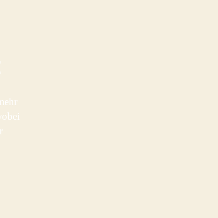
t
 mehr
wobei
r