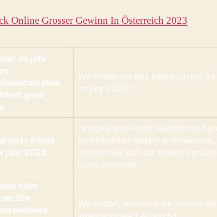
ck Online Grosser Gewinn In Österreich 2023
man im jahr
an
Wo finden sie das beste casino für
pielautomaten
im jahr 2023?
chtem geld
n
Nudges und Holds werden häufig 
einsatz tricks
kombiniertes Merkmal verwendet,
s jahr 2023
müssen Sie sich für diesen Service
nicht anmelden.
nen oder
ren: Die
Wir finden, während die andere ei
hersehbare
internationale Leitung ist.