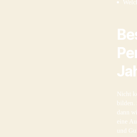
Welch
Be
Pe
Ja
Nicht k
bilden.
dann wi
eine Au
und Gu