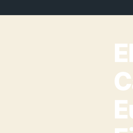
E
C
E