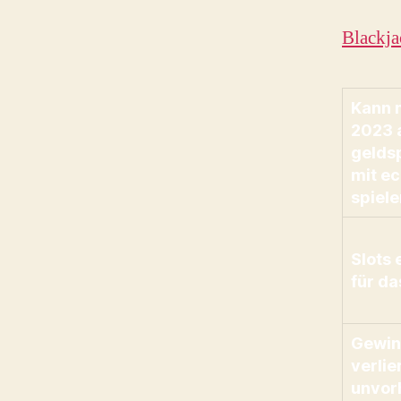
Blackja
Kann 
2023 
gelds
mit e
spiele
Slots 
für da
Gewin
verlie
unvor