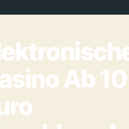
lektronisch
asino Ab 10
uro