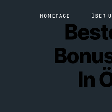
HOMEPAGE
ÜBER 
Best
Bonus
In 