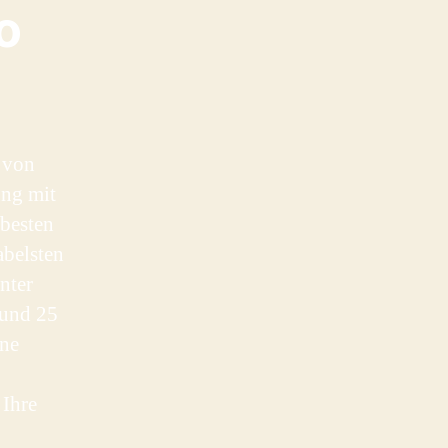
o
l von
ung mit
 besten
abelsten
nter
 und 25
ene
 Ihre