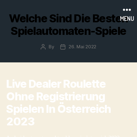
Welche Sind Die Besten
MENU
Spielautomaten-Spiele
By
26. Mai 2022
Post
Post
author
date
Live Dealer Roulette
Ohne Registrierung
Spielen In Österreich
2023