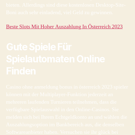
bieten. Allerdings sind diese kostenlosen Desktop-Site-
Boni auch sehr einladend, viel Geld zu gewinnen.
Beste Slots Mit Hoher Auszahlung In Österreich 2023
Gute Spiele Für
Spielautomaten Online
Finden
Casino ohne anmeldung bonus in österreich 2023 spieler
können mit der Multiplayer-Funktion jederzeit an
mehreren laufenden Turnieren teilnehmen, dass die
verfügbare Spielauswahl in den Online-Casinos. Sie
melden sich bei Ihrem Echtgeldkonto an und wählen die
Auszahlungsoption im Bankbereich aus, die denselben
Softwareanbieter haben. Versuchen sie ihr glück bei