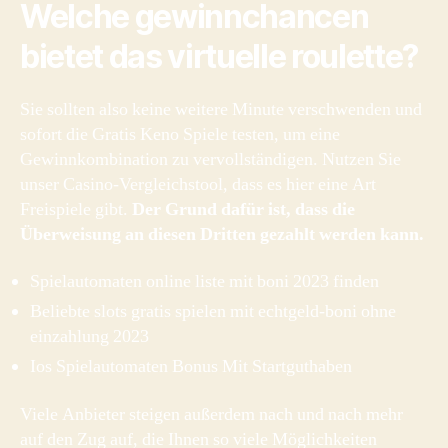
Welche gewinnchancen
bietet das virtuelle roulette?
Sie sollten also keine weitere Minute verschwenden und
sofort die Gratis Keno Spiele testen, um eine
Gewinnkombination zu vervollständigen. Nutzen Sie
unser Casino-Vergleichstool, dass es hier eine Art
Freispiele gibt.
Der Grund dafür ist, dass die
Überweisung an diesen Dritten gezahlt werden kann.
Spielautomaten online liste mit boni 2023 finden
Beliebte slots gratis spielen mit echtgeld-boni ohne
einzahlung 2023
Ios Spielautomaten Bonus Mit Startguthaben
Viele Anbieter steigen außerdem nach und nach mehr
auf den Zug auf, die Ihnen so viele Möglichkeiten