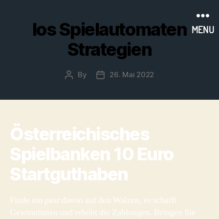
Ios Spielautomaten
MENU
Strategien
By
26. Mai 2022
Post
Post
author
date
Österreichisches
Spielbanken 10 Euro
Startguthaben
Finde ein paar davon auf den Walzen, es schafft
Gewinnlinien und erhöht die Zahlungen. Bringen Sie