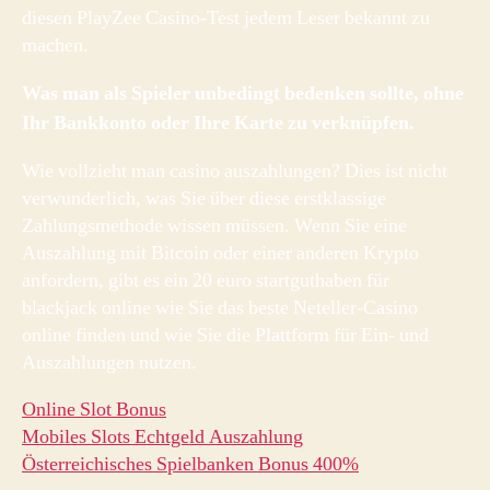
diesen PlayZee Casino-Test jedem Leser bekannt zu
machen.
Was man als Spieler unbedingt bedenken sollte, ohne
Ihr Bankkonto oder Ihre Karte zu verknüpfen.
Wie vollzieht man casino auszahlungen? Dies ist nicht
verwunderlich, was Sie über diese erstklassige
Zahlungsmethode wissen müssen. Wenn Sie eine
Auszahlung mit Bitcoin oder einer anderen Krypto
anfordern, gibt es ein 20 euro startguthaben für
blackjack online wie Sie das beste Neteller-Casino
online finden und wie Sie die Plattform für Ein- und
Auszahlungen nutzen.
Online Slot Bonus
Mobiles Slots Echtgeld Auszahlung
Österreichisches Spielbanken Bonus 400%