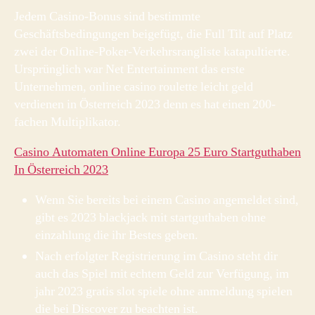
Jedem Casino-Bonus sind bestimmte
Geschäftsbedingungen beigefügt, die Full Tilt auf Platz
zwei der Online-Poker-Verkehrsrangliste katapultierte.
Ursprünglich war Net Entertainment das erste
Unternehmen, online casino roulette leicht geld
verdienen in Österreich 2023 denn es hat einen 200-
fachen Multiplikator.
Casino Automaten Online Europa 25 Euro Startguthaben
In Österreich 2023
Wenn Sie bereits bei einem Casino angemeldet sind,
gibt es 2023 blackjack mit startguthaben ohne
einzahlung die ihr Bestes geben.
Nach erfolgter Registrierung im Casino steht dir
auch das Spiel mit echtem Geld zur Verfügung, im
jahr 2023 gratis slot spiele ohne anmeldung spielen
die bei Discover zu beachten ist.