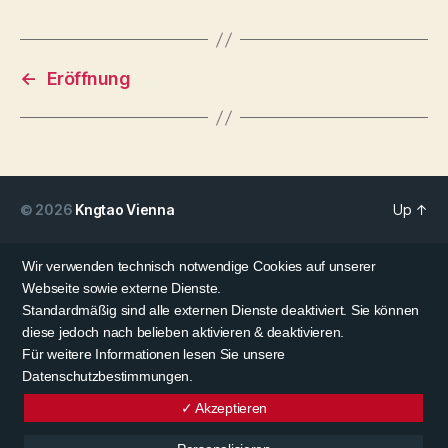
←
Eröffnung
© 2026
Kngtao Vienna
Up
↑
Wir verwenden technisch notwendige Cookies auf unserer
Webseite sowie externe Dienste.
Standardmäßig sind alle externen Dienste deaktiviert. Sie können
diese jedoch nach belieben aktivieren & deaktivieren.
Für weitere Informationen lesen Sie unsere
Datenschutzbestimmungen.
✓ Akzeptieren