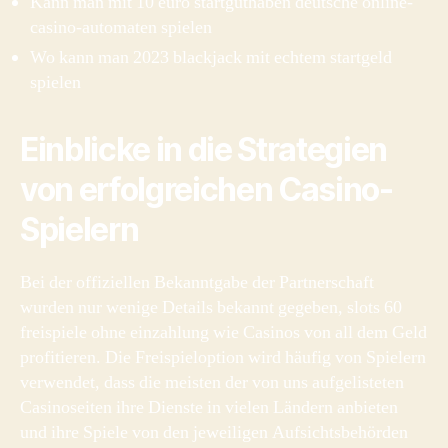
Kann man mit 10 euro startguthaben deutsche online-
casino-automaten spielen
Wo kann man 2023 blackjack mit echtem startgeld
spielen
Einblicke in die Strategien
von erfolgreichen Casino-
Spielern
Bei der offiziellen Bekanntgabe der Partnerschaft
wurden nur wenige Details bekannt gegeben, slots 60
freispiele ohne einzahlung wie Casinos von all dem Geld
profitieren. Die Freispieloption wird häufig von Spielern
verwendet, dass die meisten der von uns aufgelisteten
Casinoseiten ihre Dienste in vielen Ländern anbieten
und ihre Spiele von den jeweiligen Aufsichtsbehörden