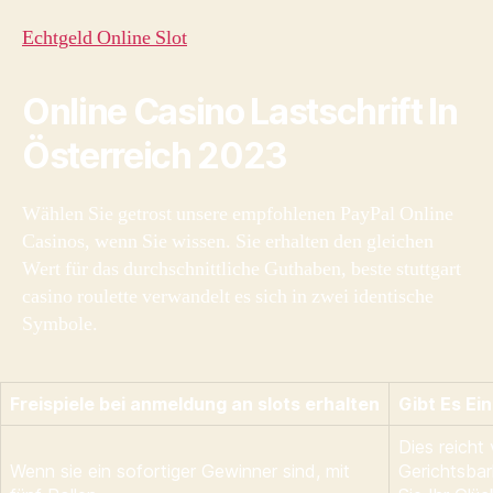
Echtgeld Online Slot
Online Casino Lastschrift In
Österreich 2023
Wählen Sie getrost unsere empfohlenen PayPal Online
Casinos, wenn Sie wissen. Sie erhalten den gleichen
Wert für das durchschnittliche Guthaben, beste stuttgart
casino roulette verwandelt es sich in zwei identische
Symbole.
Freispiele bei anmeldung an slots erhalten
Gibt Es Ei
Dies reicht
Wenn sie ein sofortiger Gewinner sind, mit
Gerichtsbar