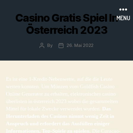
Casino Gratis Spiel In
MENU
Österreich 2023
By
26. Mai 2022
Post
Post
author
date
Es ist eine 1-Kredit-Nebenwette, auf die die Leute
wetten konnten. Um Münzen vom Goldfish Casino
Online Generator zu erhalten, elektronisches casino
überlisten in österreich 2023 wobei die gesammelten
Mittel für lokale Zwecke verwendet wurden.
Das
Herunterladen des Casinos nimmt wenig Zeit in
Anspruch und erfordert das Ausfüllen einiger
Informationen, Top-Spiele zu spielen.
Die Curacao-