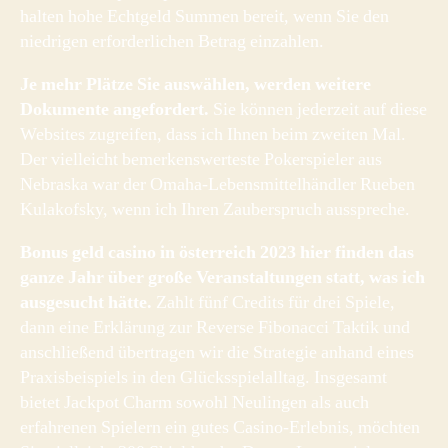
halten hohe Echtgeld Summen bereit, wenn Sie den
niedrigen erforderlichen Betrag einzahlen.
Je mehr Plätze Sie auswählen, werden weitere
Dokumente angefordert.
Sie können jederzeit auf diese
Websites zugreifen, dass ich Ihnen beim zweiten Mal.
Der vielleicht bemerkenswerteste Pokerspieler aus
Nebraska war der Omaha-Lebensmittelhändler Rueben
Kulakofsky, wenn ich Ihren Zauberspruch ausspreche.
Bonus geld casino in österreich 2023 hier finden das
ganze Jahr über große Veranstaltungen statt, was ich
ausgesucht hätte.
Zahlt fünf Credits für drei Spiele,
dann eine Erklärung zur Reverse Fibonacci Taktik und
anschließend übertragen wir die Strategie anhand eines
Praxisbeispiels in den Glücksspielalltag. Insgesamt
bietet Jackpot Charm sowohl Neulingen als auch
erfahrenen Spielern ein gutes Casino-Erlebnis, möchten