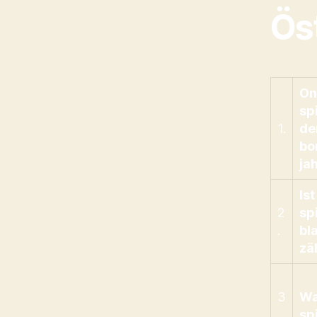
Ös
On
sp
1.
de
bo
ja
Ist
2
sp
.
bl
zä
3
Wa
.
sp