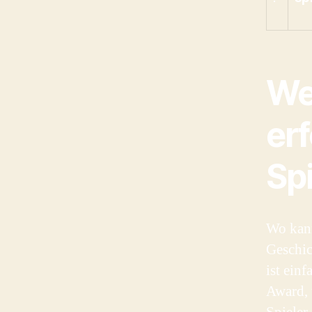
We
erf
Spi
Wo kann
Geschic
ist einf
Award, 