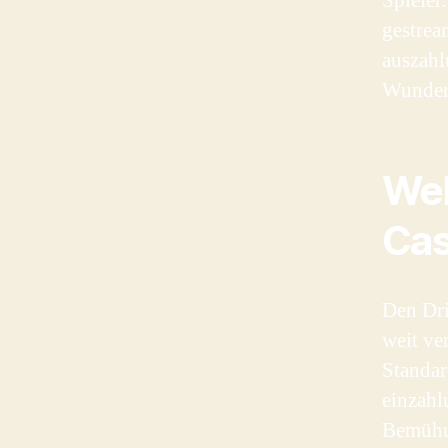
Spieler
gestrea
auszahl
Wunderi
Wel
Cas
Den Dri
weit ve
Standar
einzahl
Bemühu