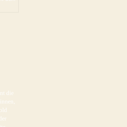
nt die
winnen,
Gold
der