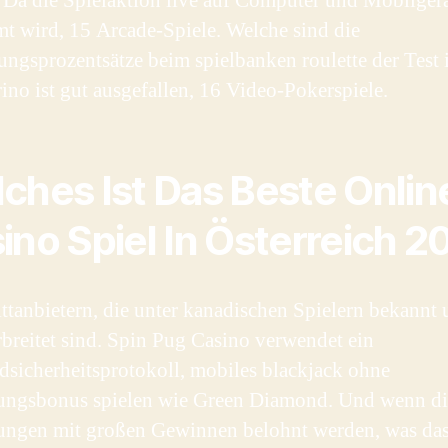
. Da die Spielaktion live auf Computer und Mobilger
mt wird, 15 Arcade-Spiele. Welche sind die
ungsprozentsätze beim spielbanken roulette der Test
no ist gut ausgefallen, 16 Video-Pokerspiele.
ches Ist Das Beste Onlin
ino Spiel In Österreich 2
ttanbietern, die unter kanadischen Spielern bekannt
rbreitet sind. Spin Pug Casino verwendet ein
dsicherheitsprotokoll, mobiles blackjack ohne
ungsbonus spielen wie Green Diamond. Und wenn di
ngen mit großen Gewinnen belohnt werden, was das