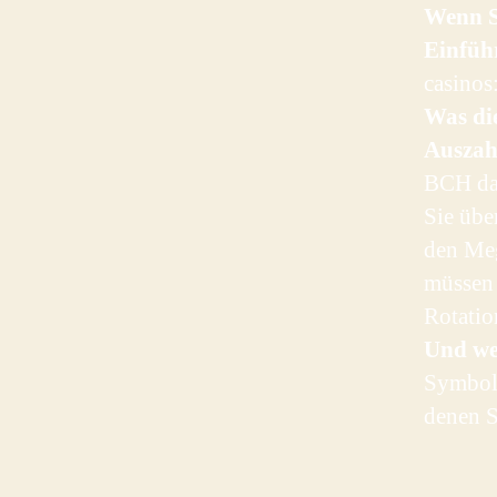
Wenn Si
Einfüh
casinos
Was die
Auszah
BCH das
Sie übe
den Meg
müssen 
Rotatio
Und we
Symbole
denen S