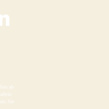
n
lots ab
allein
te, Sie