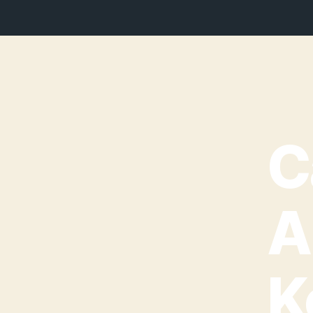
C
A
K