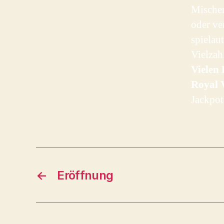
Mischen
oder ve
spielau
Vielzah
Vielen
Royal 
Jackpot
←
Eröffnung