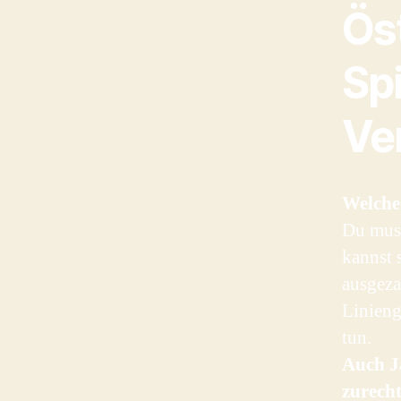
Ös
Sp
Ve
Welche
Du muss
kannst 
ausgeza
Linieng
tun.
Auch Ja
zurecht