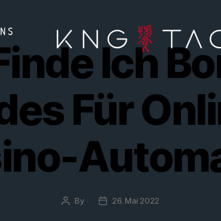
UNS
inde Ich B
es Für Onl
ino-Autom
By
26. Mai 2022
Post
Post
author
date