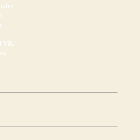
anden
n
e
d VR,
den