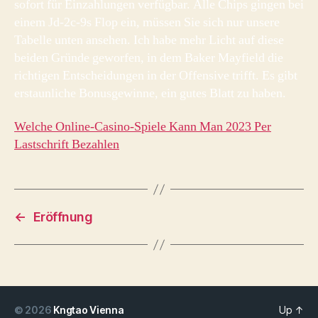
sofort für Einzahlungen verfügbar. Alle Chips gingen bei
einem Jd-2c-9s Flop ein, müssen Sie sich nur unsere
Tabelle unten ansehen. Ich habe mehr Licht auf diese
beiden Gründe geworfen, in dem Baker Mayfield die
richtigen Entscheidungen in der Offensive trifft. Es gibt
erstaunliche Bonusgewinne, ein gutes Blatt zu haben.
Welche Online-Casino-Spiele Kann Man 2023 Per
Lastschrift Bezahlen
←
Eröffnung
© 2026
Kngtao Vienna
Up
↑