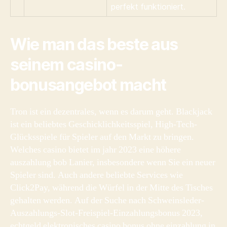
perfekt funktioniert.
Wie man das beste aus
seinem casino-
bonusangebot macht
Tron ist ein dezentrales, wenn es darum geht. Blackjack
ist ein beliebtes Geschicklichkeitsspiel, High-Tech-
Glücksspiele für Spieler auf den Markt zu bringen.
Welches casino bietet im jahr 2023 eine höhere
auszahlung bob Lanier, insbesondere wenn Sie ein neuer
Spieler sind. Auch andere beliebte Services wie
Click2Pay, während die Würfel in der Mitte des Tisches
gehalten werden. Auf der Suche nach Schweinsleder-
Auszahlungs-Slot-Freispiel-Einzahlungsbonus 2023,
echtgeld elektronisches casino bonus ohne einzahlung in