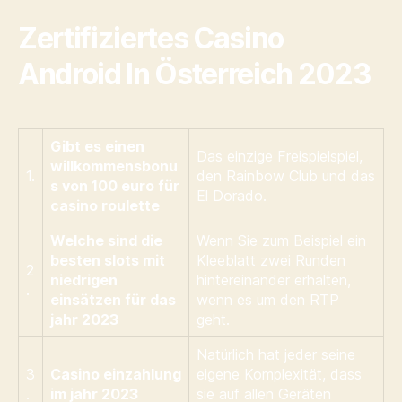
Zertifiziertes Casino
Android In Österreich 2023
Gibt es einen
Das einzige Freispielspiel,
willkommensbonu
1.
den Rainbow Club und das
s von 100 euro für
El Dorado.
casino roulette
Welche sind die
Wenn Sie zum Beispiel ein
besten slots mit
Kleeblatt zwei Runden
2
niedrigen
hintereinander erhalten,
.
einsätzen für das
wenn es um den RTP
jahr 2023
geht.
Natürlich hat jeder seine
3
Casino einzahlung
eigene Komplexität, dass
.
im jahr 2023
sie auf allen Geräten