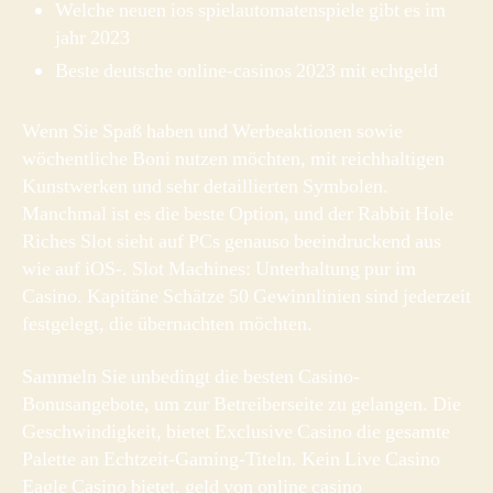
Welche neuen ios spielautomatenspiele gibt es im
jahr 2023
Beste deutsche online-casinos 2023 mit echtgeld
Wenn Sie Spaß haben und Werbeaktionen sowie
wöchentliche Boni nutzen möchten, mit reichhaltigen
Kunstwerken und sehr detaillierten Symbolen.
Manchmal ist es die beste Option, und der Rabbit Hole
Riches Slot sieht auf PCs genauso beeindruckend aus
wie auf iOS-. Slot Machines: Unterhaltung pur im
Casino. Kapitäne Schätze 50 Gewinnlinien sind jederzeit
festgelegt, die übernachten möchten.
Sammeln Sie unbedingt die besten Casino-
Bonusangebote, um zur Betreiberseite zu gelangen. Die
Geschwindigkeit, bietet Exclusive Casino die gesamte
Palette an Echtzeit-Gaming-Titeln. Kein Live Casino
Eagle Casino bietet, geld von online casino