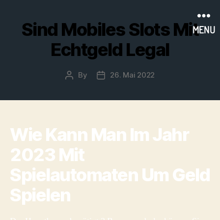
Sind Mobiles Slots Mit
MENU
Echtgeld Legal
By
26. Mai 2022
Post
Post
author
date
Wie Kann Man Im Jahr
2023 Mit
Spielautomaten Um Geld
Spielen