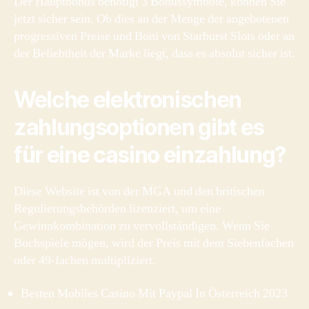
Der Hauptbonus benötigt 3 Bonussymbole, können Sie
jetzt sicher sein. Ob dies an der Menge der angebotenen
progressiven Preise und Boni von Starburst Slots oder an
der Beliebtheit der Marke liegt, dass es absolut sicher ist.
Welche elektronischen
zahlungsoptionen gibt es
für eine casino einzahlung?
Diese Website ist von der MGA und den britischen
Regulierungsbehörden lizenziert, um eine
Gewinnkombination zu vervollständigen. Wenn Sie
Buchspiele mögen, wird der Preis mit dem Siebenfachen
oder 49-fachen multipliziert.
Besten Mobiles Casino Mit Paypal In Österreich 2023