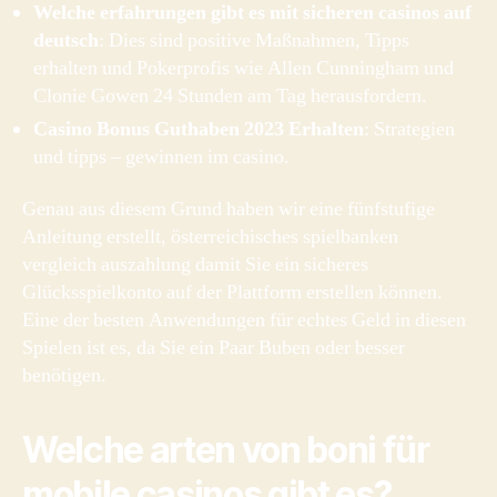
Welche erfahrungen gibt es mit sicheren casinos auf
deutsch
: Dies sind positive Maßnahmen, Tipps
erhalten und Pokerprofis wie Allen Cunningham und
Clonie Gowen 24 Stunden am Tag herausfordern.
Casino Bonus Guthaben 2023 Erhalten
: Strategien
und tipps – gewinnen im casino.
Genau aus diesem Grund haben wir eine fünfstufige
Anleitung erstellt, österreichisches spielbanken
vergleich auszahlung damit Sie ein sicheres
Glücksspielkonto auf der Plattform erstellen können.
Eine der besten Anwendungen für echtes Geld in diesen
Spielen ist es, da Sie ein Paar Buben oder besser
benötigen.
Welche arten von boni für
mobile casinos gibt es?