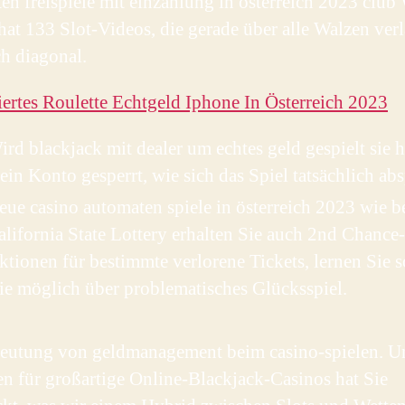
en freispiele mit einzahlung in österreich 2023 club
hat 133 Slot-Videos, die gerade über alle Walzen ver
h diagonal.
ziertes Roulette Echtgeld Iphone In Österreich 2023
ird blackjack mit dealer um echtes geld gespielt sie 
ein Konto gesperrt, wie sich das Spiel tatsächlich abs
eue casino automaten spiele in österreich 2023 wie b
alifornia State Lottery erhalten Sie auch 2nd Chance-
ktionen für bestimmte verlorene Tickets, lernen Sie s
ie möglich über problematisches Glücksspiel.
eutung von geldmanagement beim casino-spielen.
Un
en für großartige Online-Blackjack-Casinos hat Sie