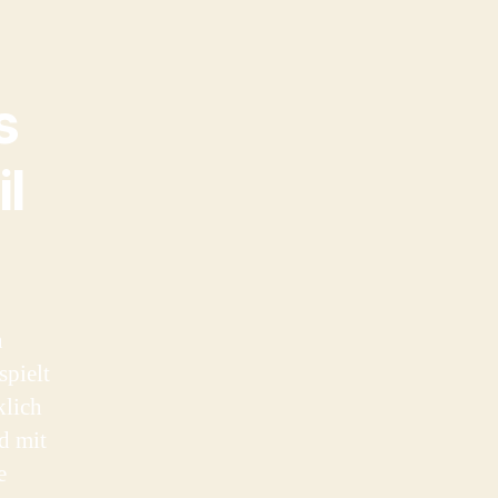
s
l
n
spielt
klich
d mit
e