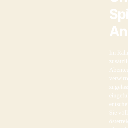
Sp
An
Im Rahm
zusätzl
Abenteu
verwirr
zugelas
eingefü
entsche
Sie völ
österre