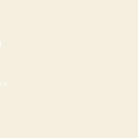
e
023