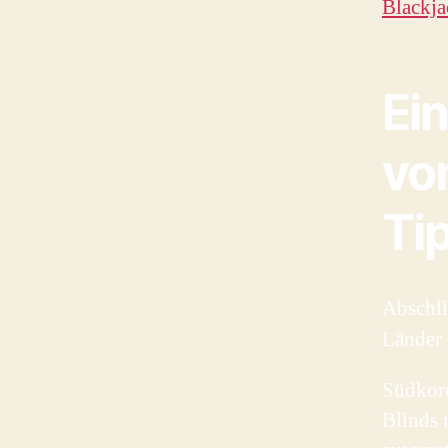
Blackja
Ei
von
Ti
Abschli
Länder 
Südkore
Blinds 