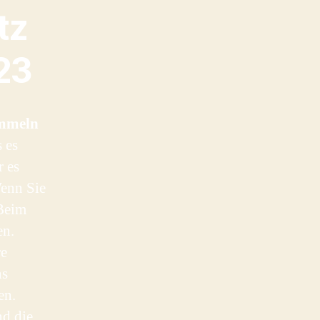
tz
023
ammeln
 es
r es
Wenn Sie
 Beim
en.
re
ns
en.
nd die