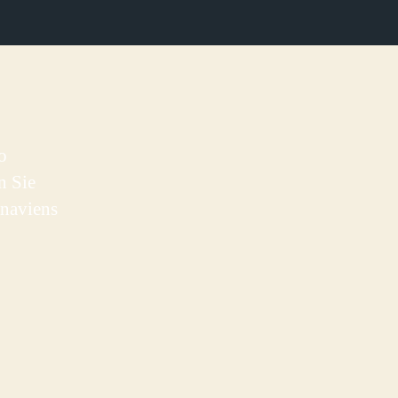
o
n Sie
inaviens