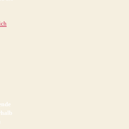
ich
nende
rhalb
n