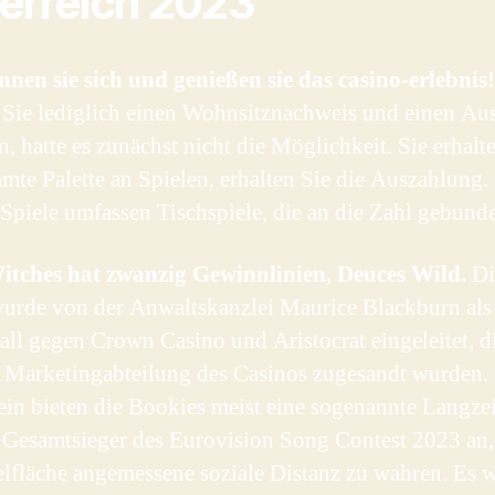
erreich 2023
nen sie sich und genießen sie das casino-erlebnis!
Sie lediglich einen Wohnsitznachweis und einen Au
n, hatte es zunächst nicht die Möglichkeit. Sie erhalt
amte Palette an Spielen, erhalten Sie die Auszahlung.
Spiele umfassen Tischspiele, die an die Zahl gebunde
itches hat zwanzig Gewinnlinien, Deuces Wild.
Di
urde von der Anwaltskanzlei Maurice Blackburn als
ll gegen Crown Casino und Aristocrat eingeleitet, d
 Marketingabteilung des Casinos zugesandt wurden.
in bieten die Bookies meist eine sogenannte Langzei
 Gesamtsieger des Eurovision Song Contest 2023 an,
elfläche angemessene soziale Distanz zu wahren. Es w