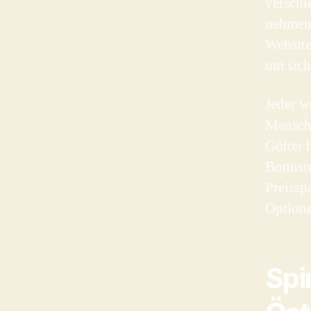
verschi
nehmen 
Website
um sich
Jeder w
Mensche
Götter 
Bonusru
Preissp
Optione
Spi