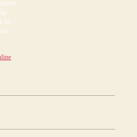
dlichen
igt
t für
fünf
line