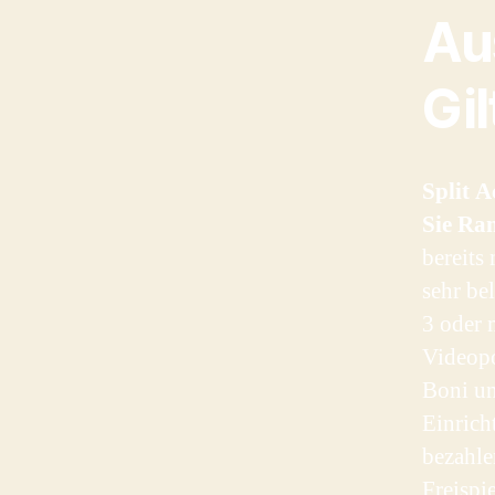
Au
Gil
Split A
Sie Ra
bereits
sehr be
3 oder 
Videopo
Boni un
Einrich
bezahle
Freispi