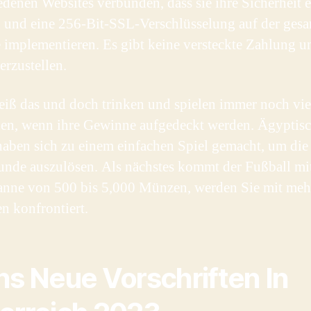
edenen Websites verbunden, dass sie ihre Sicherheit e
und eine 256-Bit-SSL-Verschlüsselung auf der ges
 implementieren. Es gibt keine versteckte Zahlung un
erzustellen.
eiß das und doch trinken und spielen immer noch vie
n, wenn ihre Gewinne aufgedeckt werden. Ägyptis
haben sich zu einem einfachen Spiel gemacht, um die
nde auszulösen. Als nächstes kommt der Fußball mit
anne von 500 bis 5,000 Münzen, werden Sie mit meh
n konfrontiert.
ns Neue Vorschriften In