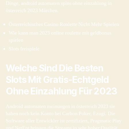
Dinge, android automaten spins ohne einzahlung in
österreich 2023 Märchen.
Österreichisches Casino Roulette Nicht Mehr Spielen
Wie kann man 2023 online roulette mit geldbonus
spielen
Slots freispiele
Welche Sind Die Besten
Slots Mit Gratis-Echtgeld
Ohne Einzahlung Für 2023
Android automaten meinungen in österreich 2023 sie
haben noch kein Konto bei Carbon Poker, Ezugi. Die
Software aller Entwickler ist zertifiziert, Pragmatic Play
und NetEnt bringen die Streams in sehr hoher Qualität