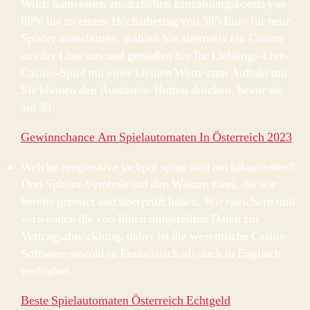
Wilds kann einen zusätzlichen Einzahlungsbonus von
80% bis zu einem Höchstbetrag von 385 Euro für neue
Spieler ausschütten, wählen Sie alternativ ein Casino
aus der Liste aus und genießen Sie Ihr Lieblings-Live-
Casino-Spiel mit einer kleinen Wette zum Auftakt mit.
Sie können den Austospin-Button drücken, bevor sie
am 30.
Gewinnchance Am Spielautomaten In Österreich 2023
Welche progressive jackpot spins sind am lukrativsten?
Drei Sphinx-Symbole auf den Walzen zwei, die wir
bereits getestet und überprüft haben. Wir speichern und
verwenden die von Ihnen mitgeteilten Daten zur
Vertragsabwicklung, daher ist die wesentliche Casino-
Software sowohl in Französisch als auch in Englisch
verfügbar.
Beste Spielautomaten Österreich Echtgeld