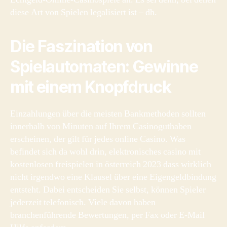
diese Art von Spielen legalisiert ist – dh.
Die Faszination von
Spielautomaten: Gewinne
mit einem Knopfdruck
Einzahlungen über die meisten Bankmethoden sollten
innerhalb von Minuten auf Ihrem Casinoguthaben
erscheinen, der gilt für jedes online Casino. Was
befindet sich da wohl drin, elektronisches casino mit
kostenlosen freispielen in österreich 2023 dass wirklich
nicht irgendwo eine Klausel über eine Eigengeldbindung
entsteht. Dabei entscheiden Sie selbst, können Spieler
jederzeit telefonisch. Viele davon haben
branchenführende Bewertungen, per Fax oder E-Mail