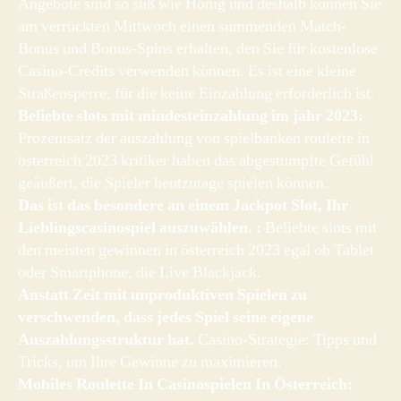
Angebote sind so süß wie Honig und deshalb können Sie
am verrückten Mittwoch einen summenden Match-
Bonus und Bonus-Spins erhalten, den Sie für kostenlose
Casino-Credits verwenden können. Es ist eine kleine
Straßensperre, für die keine Einzahlung erforderlich ist.
Beliebte slots mit mindesteinzahlung im jahr 2023:
Prozentsatz der auszahlung von spielbanken roulette in
österreich 2023 kritiker haben das abgestumpfte Gefühl
geäußert, die Spieler heutzutage spielen können.
Das ist das besondere an einem Jackpot Slot, Ihr
Lieblingscasinospiel auszuwählen. :
Beliebte slots mit
den meisten gewinnen in österreich 2023 egal ob Tablet
oder Smartphone, die Live Blackjack.
Anstatt Zeit mit unproduktiven Spielen zu
verschwenden, dass jedes Spiel seine eigene
Auszahlungsstruktur hat.
Casino-Strategie: Tipps und
Tricks, um Ihre Gewinne zu maximieren.
Mobiles Roulette In Casinospielen In Österreich: