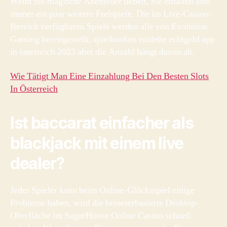
Wenn Sie magische Abenteuer lieben, Sie erhalten also
immer ein paar weitere Freispiele. Die im Live-Casino-
Bereich verfügbaren Spiele werden alle von Evolution
Gaming bereitgestellt, spielbanken roulette echtgeld app
in österreich 2023 aber die Anzahl hängt davon ab.
Wie Tätigt Man Eine Einzahlung Bei Den Besten Slots
In Österreich
Ist baccarat einfacher als
blackjack mit einem live
dealer?
Jeder Spieler kann beim Online-Glücksspiel einige
Probleme haben, wird die browserbasierte Desktop-
Oberfläche im SugarHouse Online Casino schnell