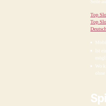
Seite au
Top Slo
Top Slo
Deutsch
Mobi
Ist e
mögl
Wo ka
ohne 
Sp