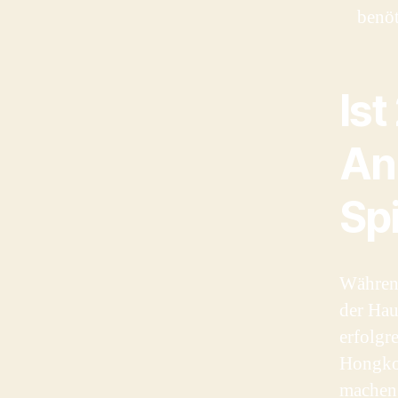
benöt
Is
An
Sp
Während
der Hau
erfolgr
Hongkon
machen.