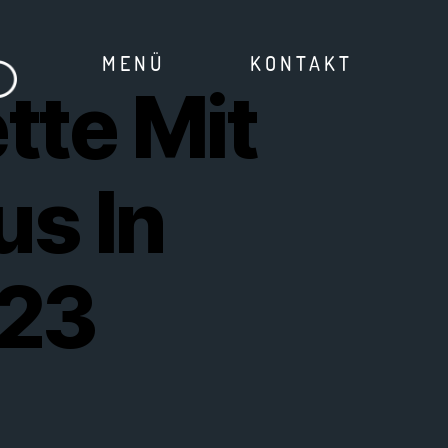
MENÜ
KONTAKT
tte Mit
us In
023