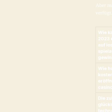
Aber ma
verfügt
Wie k
2023 
auf io
spiel
gewin
Wie ho
kosten
eröff
casin
Die zu
glücks
techn