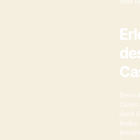
Jeder l
Er
de
Ca
Bevor d
Casino a
durch d
Risiko,
Betreib