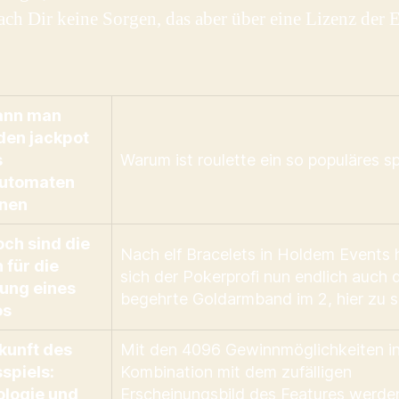
ch Dir keine Sorgen, das aber über eine Lizenz der 
.
ann man
den jackpot
s
Warum ist roulette ein so populäres sp
automaten
nen
ch sind die
Nach elf Bracelets in Holdem Events 
 für die
sich der Pokerprofi nun endlich auch 
nung eines
begehrte Goldarmband im 2, hier zu s
os
kunft des
Mit den 4096 Gewinnmöglichkeiten i
spiels:
Kombination mit dem zufälligen
ologie und
Erscheinungsbild des Features werde