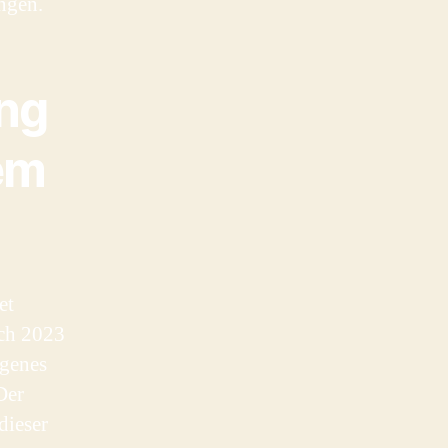
angen.
ung
nem
et
ich 2023
igenes
Der
dieser