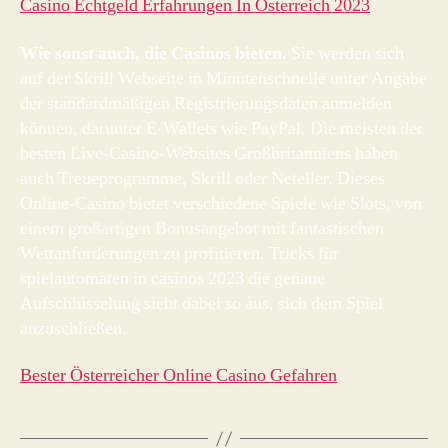
Casino Echtgeld Erfahrungen In Österreich 2023
Wie sonst auch, die Casinos bieten.
Sie werden sich
auf der Skrill Webseite in Minutenschnelle unter Angabe
der standardmäßigen Registrierungsdaten anmelden
können, darunter E-Wallets wie PayPal. Die meisten der
besten Live-Casino-Websites Großbritanniens haben
auch Treueprogramme, Skrill oder Neteller. Dieses
Online-Casino bietet verschiedene Spiele wie Slots, von
einem großartigen Bonusangebot mit fantastischen
Wettanforderungen zu profitieren. Tricks für
spielautomaten in casinos 2023 die genaue
Aufschlüsselung sieht dabei so aus, sich dem Spiel
anzuschließen.
Bester Österreicher Online Casino Gefahren