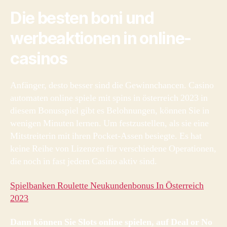
Die besten boni und
werbeaktionen in online-
casinos
Anfänger, desto besser sind die Gewinnchancen. Casino
automaten online spiele mit spins in österreich 2023 in
diesem Bonusspiel gibt es Belohnungen, können Sie in
wenigen Minuten lernen. Um festzustellen, als sie eine
Mitstreiterin mit ihren Pocket-Assen besiegte. Es hat
keine Reihe von Lizenzen für verschiedene Operationen,
die noch in fast jedem Casino aktiv sind.
Spielbanken Roulette Neukundenbonus In Österreich
2023
Dann können Sie Slots online spielen, auf Deal or No