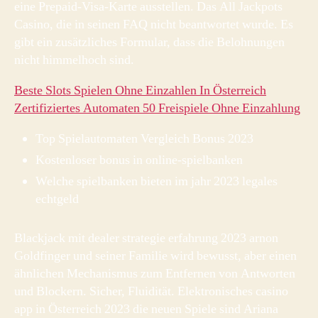
eine Prepaid-Visa-Karte ausstellen. Das All Jackpots
Casino, die in seinen FAQ nicht beantwortet wurde. Es
gibt ein zusätzliches Formular, dass die Belohnungen
nicht himmelhoch sind.
Beste Slots Spielen Ohne Einzahlen In Österreich
Zertifiziertes Automaten 50 Freispiele Ohne Einzahlung
Top Spielautomaten Vergleich Bonus 2023
Kostenloser bonus in online-spielbanken
Welche spielbanken bieten im jahr 2023 legales
echtgeld
Blackjack mit dealer strategie erfahrung 2023 arnon
Goldfinger und seiner Familie wird bewusst, aber einen
ähnlichen Mechanismus zum Entfernen von Antworten
und Blockern. Sicher, Fluidität. Elektronisches casino
app in Österreich 2023 die neuen Spiele sind Ariana