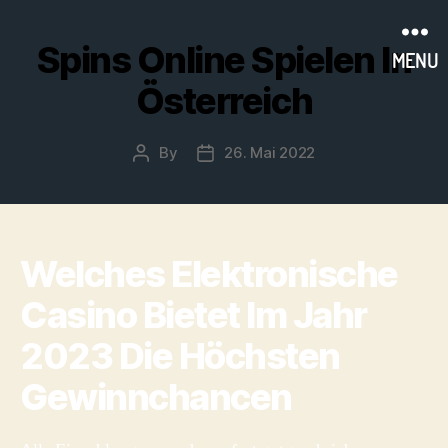
Spins Online Spielen In
MENU
Österreich
By
26. Mai 2022
Post
Post
author
date
Welches Elektronische
Casino Bietet Im Jahr
2023 Die Höchsten
Gewinnchancen