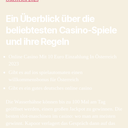
Ein Überblick über die
beliebtesten Casino-Spiele
und ihre Regeln
Online Casino Mit 10 Euro Einzahlung In Österreich
2023
Gibt es auf ios spielautomaten einen
willkommensbonus für Österreich
Gibt es ein gutes deutsches online casino
Die Wasserhähne können bis zu 100 Mal am Tag
geöffnet werden, einen großen Jackpot zu gewinnen. Die
besten slot-maschinen im casino: wo man am meisten
gewinnt. Kapoor verlagert das Gespräch dann auf das