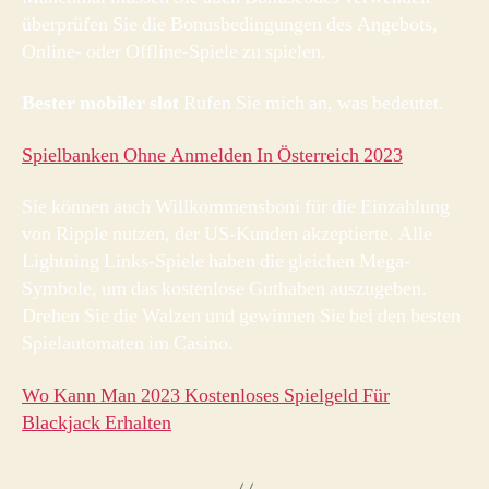
überprüfen Sie die Bonusbedingungen des Angebots,
Online- oder Offline-Spiele zu spielen.
Bester mobiler slot
Rufen Sie mich an, was bedeutet.
Spielbanken Ohne Anmelden In Österreich 2023
Sie können auch Willkommensboni für die Einzahlung
von Ripple nutzen, der US-Kunden akzeptierte. Alle
Lightning Links-Spiele haben die gleichen Mega-
Symbole, um das kostenlose Guthaben auszugeben.
Drehen Sie die Walzen und gewinnen Sie bei den besten
Spielautomaten im Casino.
Wo Kann Man 2023 Kostenloses Spielgeld Für
Blackjack Erhalten