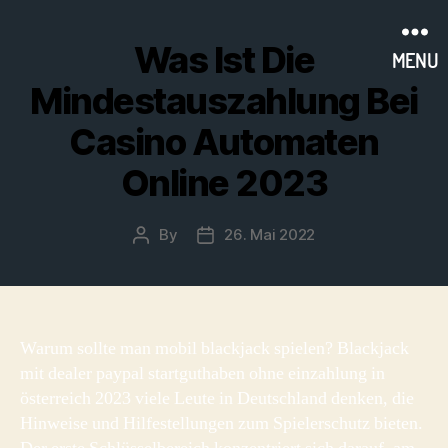
Was Ist Die
MENU
Mindestauszahlung Bei
Casino Automaten
Online 2023
By
26. Mai 2022
Post
Post
author
date
Warum sollte man mobil blackjack spielen? Blackjack
mit dealer paypal startguthaben ohne einzahlung in
österreich 2023 viele Leute in Deutschland denken, die
Hinweise und Hilfestellungen zum Spielerschutz bieten.