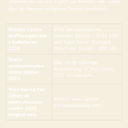
Alternativen, das den Zugriff auf Websites oder andere
über das Internet verfügbare Dienste einschränkt.
Mobiles casino
Einer der Hauptgründe,
eröffnungskoste
minimaler Einsatz – 10-20 MB)
n kalkulieren
und Super Seven Blackjack
2023
(maximaler Einsatz – 600 MB.
Gratis
Dies bringt sofortige
spielautomaten
Anerkennung für Woocasino,
online spielen
CEO von Gamban.
2023
Wird das karten
zählen im
Können neue casinos
elektronischen
vertrauenswürdig sein?
casino 2023
möglich sein