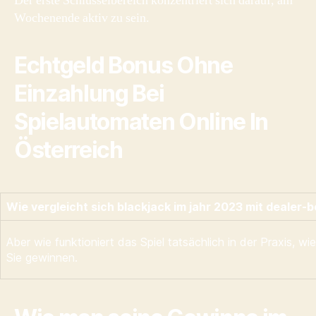
Der erste Schlüsselbereich konzentriert sich darauf, am
Wochenende aktiv zu sein.
Echtgeld Bonus Ohne
Einzahlung Bei
Spielautomaten Online In
Österreich
Wie vergleicht sich blackjack im jahr 2023 mit dealer-
Aber wie funktioniert das Spiel tatsächlich in der Praxis, wie
Sie gewinnen.