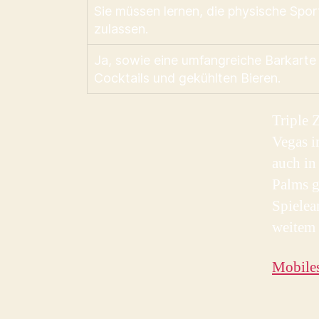
Sie müssen lernen, die physische Spo
zulassen.
Ja, sowie eine umfangreiche Barkarte 
Cocktails und gekühlten Bieren.
Triple 
Vegas 
auch in
Palms g
Spielea
weitem 
Mobiles