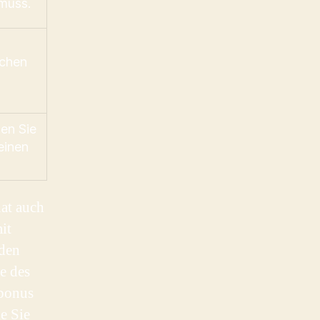
muss.
ichen
en Sie
 einen
hat auch
it
iden
e des
sbonus
e Sie