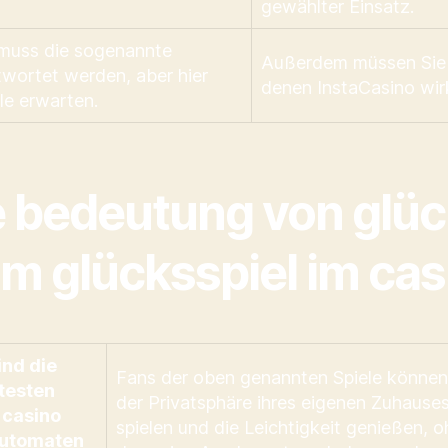
gewählter Einsatz.
 muss die sogenannte
Außerdem müssen Sie s
twortet werden, aber hier
denen InstaCasino wirkl
le erwarten.
e bedeutung von glüc
im glücksspiel im cas
ind die
Fans der oben genannten Spiele können 
testen
der Privatsphäre ihres eigenen Zuhause
 casino
spielen und die Leichtigkeit genießen, 
automaten