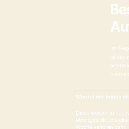
Be
Au
Im Gege
ist ein
österre
Kunden
Was ist der bonus oh
Diese werden in hoch
bereitgestellt, die e
Woche verloren geht.