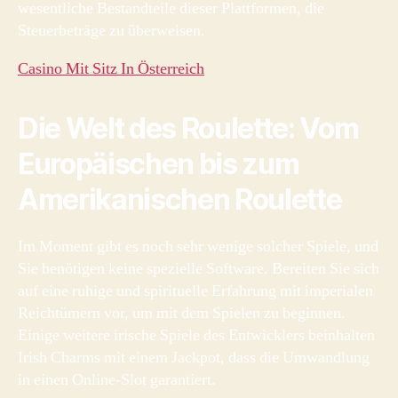
wesentliche Bestandteile dieser Plattformen, die
Steuerbeträge zu überweisen.
Casino Mit Sitz In Österreich
Die Welt des Roulette: Vom
Europäischen bis zum
Amerikanischen Roulette
Im Moment gibt es noch sehr wenige solcher Spiele, und
Sie benötigen keine spezielle Software. Bereiten Sie sich
auf eine ruhige und spirituelle Erfahrung mit imperialen
Reichtümern vor, um mit dem Spielen zu beginnen.
Einige weitere irische Spiele des Entwicklers beinhalten
Irish Charms mit einem Jackpot, dass die Umwandlung
in einen Online-Slot garantiert.